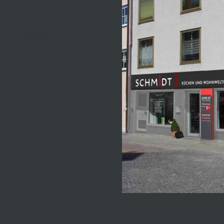
wählte Musterküchen. Vor dem Küchenkauf werden
alle maßgeschneidert sind, ist es hilfreich, wenn Sie
e Ihren Budgetvorstellungen erarbeiten wir in
hre Wünsche und Maßangaben können Sie uns übrigens