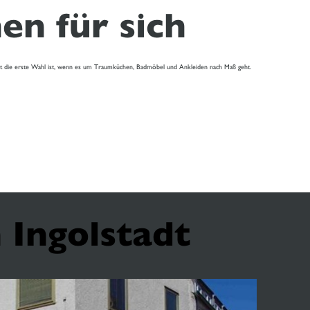
n für sich
dt die erste Wahl ist, wenn es um Traumküchen, Badmöbel und Ankleiden nach Maß geht.
 Ingolstadt