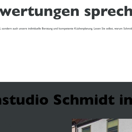
wertungen spreche
l, sondern auch unsere individuelle Beratung und kompetente Küchenplanung. Lesen Sie selbst, warum Schmi
studio Schmidt in
g beim