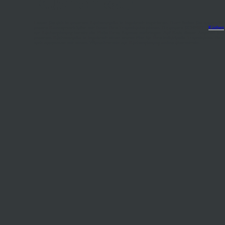
Küchenkauf
Lassen Sie sich in unserem Küchenstudio in Ingolstadt inspirieren. Dort finden Sie ausge
unsere Konzeptverkäufer mit Ihnen Ihre Traumküche planen. Da unsere SCHMIDT
Küchen
zur Küchenplanung bereits die Maße Ihres Raumes mitbringen. Auf Basis dieser Angaben sowi
unserem Küchenstudio in Ingolstadt einen ersten Plan für Ihre individuelle Traumküche. I
auch zusammen mit einem Wunschtermin zur Küchenplanung online übermitteln.