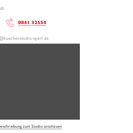
dt
0841 32554
@kuechenstudio-sperl.de
schreibung zum Studio anschauen