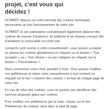
projet, c'est vous qui
Česká republika
Norge
décidez !
Danmark
Österreich
Deutschland
Schweiz
SCHMIDT dépose sur votre terminal des cookies techniques
nécessaires au bon fonctionnement de notre site.
Eesti
Suisse
España
Svizzera
SCHMIDT et ses partenaires souhaiteraient également déposer des
cookies de mesure d’audience, de publicité et de réseaux sociaux afin
France
United Kingdom
d’améliorer la convivialité sur notre site.
Luxemburg
Lorsqu’ils sont soumis à votre consentement, vous pouvez accepter
ou refuser les cookies globalement en cliquant sur le bouton « Tout
accepter » ou « Tout refuser » ou par catégorie en cliquant sur le
bouton « Personnaliser ».
Nous conservons votre choix pendant 6 mois. Vous pouvez modifier
vos préférences et retirer votre consentement à tout moment en
AFRICA,
ASIA,
cliquant sur le lien « Gestion des cookies » en bas de chaque page de
notre site.
MIDDLE
PACIFIC
En cas de refus des cookies, vous ne pourrez pas bénéficier des
EAST
services proposés grâce aux cookies.
Australia
Pour modifier vos préférences par la suite, cliquez sur le lien
'Préférences de cookies' situé dans le pied de page.
Lebanon