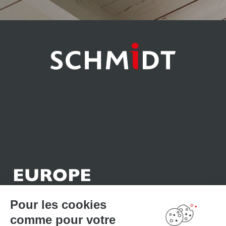
Please, choose your
country
EUROPE
Belgique
Iceland
Pour les cookies
België
Italia
comme pour votre
Belgien
Nederland