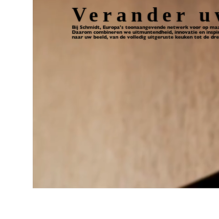
Verander u
Bij Schmidt, Europa's toonaangevende netwerk voor op maat
Daarom combineren we uitmuntendheid, innovatie en inspira
naar uw beeld, van de volledig uitgeruste keuken tot de d