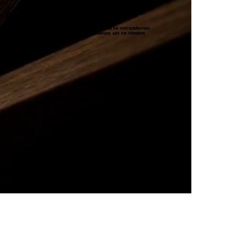
Schmidt
 interieurs, maar ook ons leven ingrijpend te veranderen.
ever en duurzamer. En zo uw thuis opnieuw uit te vinden