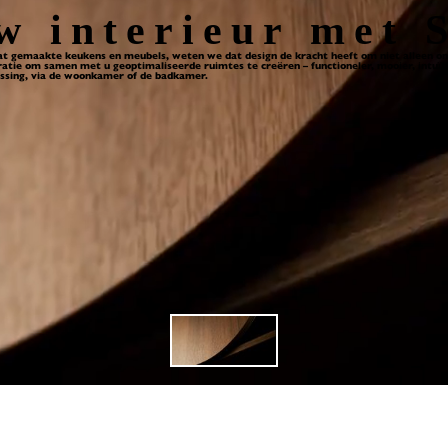
w interieur met 
 gemaakte keukens en meubels, weten we dat design de kracht heeft om niet alleen onze
tie om samen met u geoptimaliseerde ruimtes te creëren – functioneler, mooier, intuïti
ressing, via de woonkamer of de badkamer.