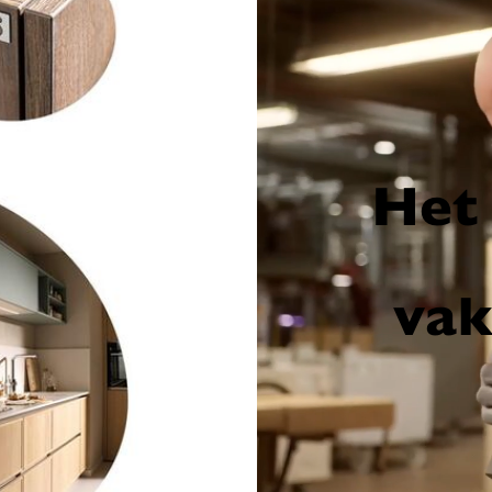
Het 
va