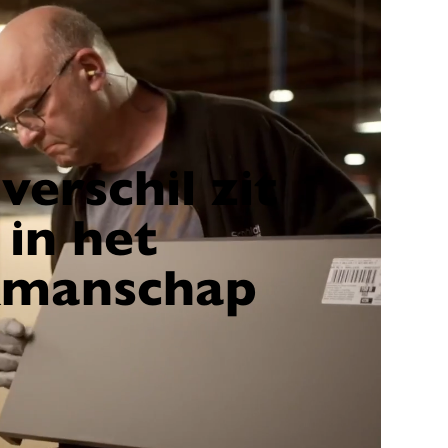
verschil zit
in het
kmanschap