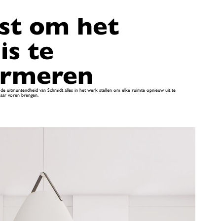
st om het
is te
ormeren
de uitmuntendheid van Schmidt alles in het werk stellen om elke ruimte opnieuw uit te
naar voren brengen.