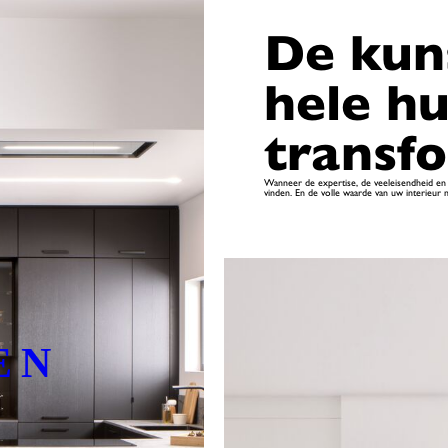
De kun
hele hu
transf
Wanneer de expertise, de veeleisendheid en 
vinden. En de volle waarde van uw interieur 
EN