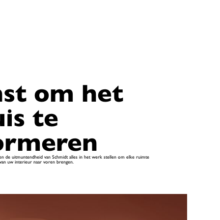
st om het
is te
ormeren
n de uitmuntendheid van Schmidt alles in het werk stellen om elke ruimte
 van uw interieur naar voren brengen.