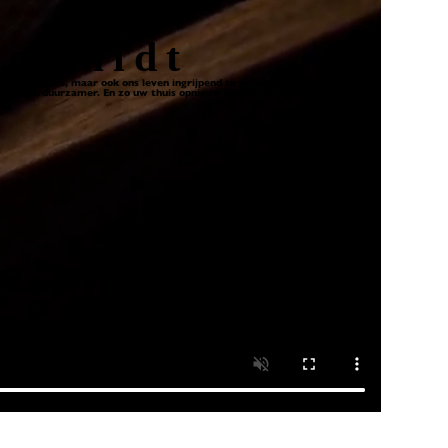
Schmidt
 interieurs, maar ook ons leven ingrijpend te veranderen.
ever en duurzamer. En zo uw thuis opnieuw uit te vinden