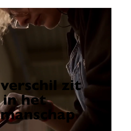
verschil zit
in het
kmanschap