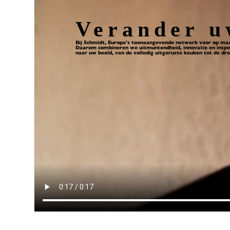
Verander u
Bij Schmidt, Europa's toonaangevende netwerk voor op maat
Daarom combineren we uitmuntendheid, innovatie en inspira
naar uw beeld, van de volledig uitgeruste keuken tot de d