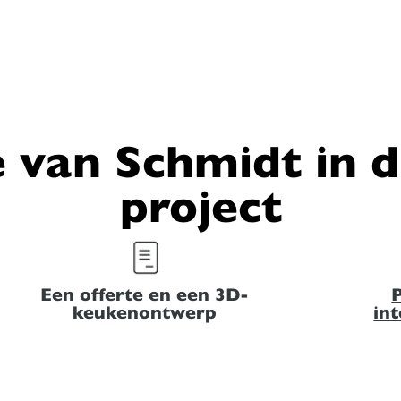
 van Schmidt in 
project
Een offerte en een 3D-
P
keukenontwerp
in