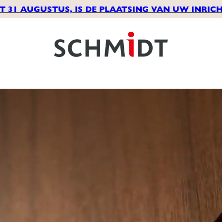
T 31 AUGUSTUS, IS DE PLAATSING VAN UW INRICH