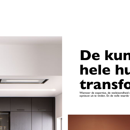
De kun
hele hu
transf
Wanneer de expertise, de veeleisendheid e
opnieuw uit te vinden. En de volle waarde