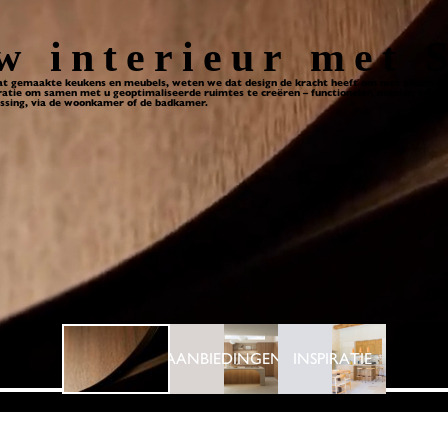
w interieur met 
 gemaakte keukens en meubels, weten we dat design de kracht heeft om niet alleen onze
tie om samen met u geoptimaliseerde ruimtes te creëren – functioneler, mooier, intuïti
ressing, via de woonkamer of de badkamer.
AANBIEDINGEN
INSPIRATIE