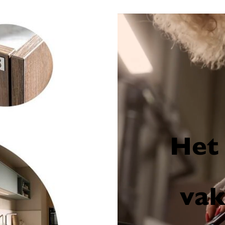
Het 
va