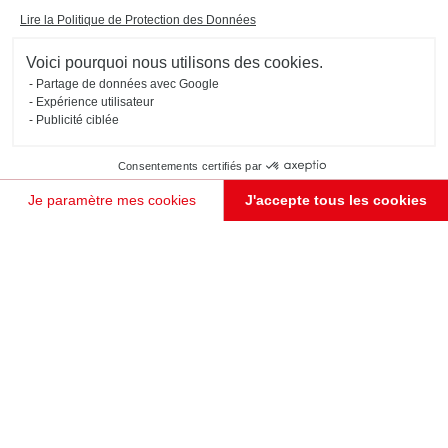
Lire la Politique de Protection des Données
Commerces
Bureaux et professions libérales
Hôt
Voici pourquoi nous utilisons des cookies.
Partage de données avec Google
Expérience utilisateur
Publicité ciblée
Consentements certifiés par
Inspirez-vous des
Mon projet
Je paramètre mes cookies
J'accepte tous les cookies
intérieurs sur
Plateforme de Gestion du Consentement : Personnalisez vos Options
Axeptio consent
Notre plateforme vous permet d'adapter et de gérer vos paramètres de confidentialité, en garant
JE PRENDS RENDEZ-VOUS !
mesure de notre
communauté
Rejoignez notre communauté et partagez les photos de vos plus beaux projets sur Instagram
avec #schmidt et @schmidt_officiel !​