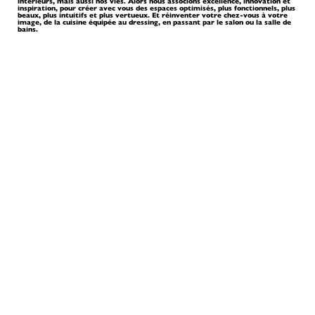
intérieurs, mais aussi nos vies. Alors nous associons excellence, innovation et
inspiration, pour créer avec vous des espaces optimisés, plus fonctionnels, plus
beaux, plus intuitifs et plus vertueux. Et réinventer votre chez-vous à votre
image, de la cuisine équipée au dressing, en passant par le salon ou la salle de
bains.