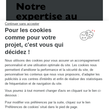
Notre
expertise au
service des
Continuer sans accepter
Pour les cookies
pros
comme pour votre
Chez Schmidt, nous savons que chaque espace professionnel est une
projet, c'est vous qui
signature. Premier fabricant français* de meubles de cuisine depuis plus de 65
ans, nous mettons notre savoir-faire industriel au service du sur-mesure, au
millimètre près, pour concevoir des espaces aussi fonctionnels
décidez !
qu’esthétiques.
DÉCOUVRIR L’EXPERTISE POUR LES PROS
Nous utilisons des cookies pour vous assurer un accompagnement
personnalisé et une utilisation optimale du site. Les cookies nous
permettent d’améliorer la performance et la sécurité du site, de
personnaliser les contenus que nous vous proposons, d’adapter les
publicités à vos centres d'intérêts et enfin de réaliser des statistiques
de fréquentation et de navigation du site.
Vous pourrez à tout moment changer d'avis en cliquant sur le lien ci-
dessous :
Pour modifier vos préférences par la suite, cliquez sur le lien
'Préférences de cookies' situé dans le pied de page.