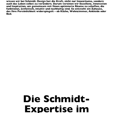
wissen wir bei Schmidt: Design hat die Kraft, nicht nur Innenräume, sondern
auch das Leben selbst zu verändern. Darum vereinen wir Exzellenz, Innovation
und Inspiration, um gemeinsam mit Ihnen optimierte Räume zu schaffen, die
funktional, ästhetisch, intuitiv und nachhaltig sind. So entsteht ein Zuhause,
das Ihre Persönlichkeit widerspiegelt – ob Küche, Wohnzimmer, Ankleide oder
Bad.
Die Schmidt-
Expertise im