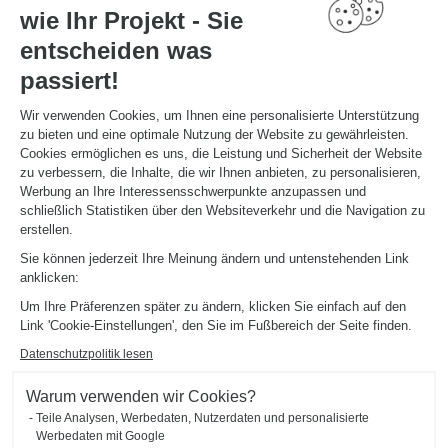
Know-how in den Dienst maßgeschneiderter Lösungen – präzise auf den
Millimeter –, um Räume zu schaffen, die gleichermaßen funktional und
wie Ihr Projekt - Sie
ästhetisch überzeugen.
DIE EXPERTISE FÜR PROFIS ENTDECKEN
entscheiden was
passiert!
Wir verwenden Cookies, um Ihnen eine personalisierte Unterstützung
zu bieten und eine optimale Nutzung der Website zu gewährleisten.
Cookies ermöglichen es uns, die Leistung und Sicherheit der Website
zu verbessern, die Inhalte, die wir Ihnen anbieten, zu personalisieren,
Werbung an Ihre Interessensschwerpunkte anzupassen und
schließlich Statistiken über den Websiteverkehr und die Navigation zu
erstellen.
Sie können jederzeit Ihre Meinung ändern und untenstehenden Link
anklicken:
Einzelhandel
Büros
Hot
Um Ihre Präferenzen später zu ändern, klicken Sie einfach auf den
Link 'Cookie-Einstellungen', den Sie im Fußbereich der Seite finden.
Datenschutzpolitik lesen
Warum verwenden wir Cookies?
Tauchen Sie ein in
Teile Analysen, Werbedaten, Nutzerdaten und personalisierte
Werbedaten mit Google