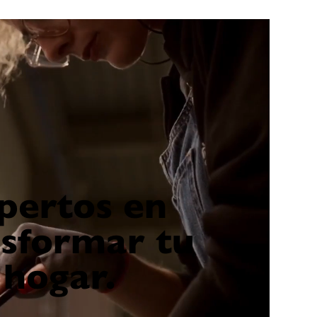
pertos en
nsformar tu
hogar.