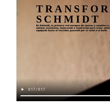
TRANSFOR
SCHMIDT
En Schmidt, la primera red europea de cocinas y muebles a 
unimos excelencia, innovación e inspiración para crear cont
equipada hasta el vestidor, pasando por el salón o el baño.