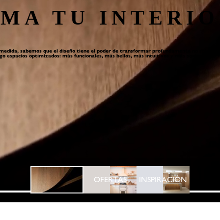
MA TU INTERIO
medida, sabemos que el diseño tiene el poder de transformar profundamente no solo nues
igo espacios optimizados: más funcionales, más bellos, más intuitivos y más sostenibles. Y
OFERTAS
INSPIRACIÓN