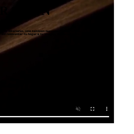
R CON
tros interiores, sino también nuestras vidas. Por eso
 así reinventar tu hogar a tu imagen, desde la cocina