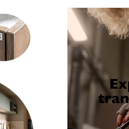
Ex
tra