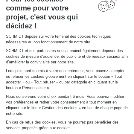
expertise au
comme pour votre
service des
projet, c'est vous qui
pros
décidez !
Chez Schmidt, nous savons que chaque espace professionnel est une
signature. Premier fabricant français* de meubles de cuisine depuis plus de 65
SCHMIDT dépose sur votre terminal des cookies techniques
ans, nous mettons notre savoir-faire industriel au service du sur-mesure, au
nécessaires au bon fonctionnement de notre site.
millimètre près, pour concevoir des espaces aussi fonctionnels
qu’esthétiques.
DÉCOUVRIR L’EXPERTISE POUR LES PROS
SCHMIDT et ses partenaires souhaiteraient également déposer des
cookies de mesure d’audience, de publicité et de réseaux sociaux afin
d’améliorer la convivialité sur notre site.
Lorsqu’ils sont soumis à votre consentement, vous pouvez accepter
ou refuser les cookies globalement en cliquant sur le bouton « Tout
accepter » ou « Tout refuser » ou par catégorie en cliquant sur le
bouton « Personnaliser ».
Nous conservons votre choix pendant 6 mois. Vous pouvez modifier
vos préférences et retirer votre consentement à tout moment en
cliquant sur le lien « Gestion des cookies » en bas de chaque page de
notre site.
En cas de refus des cookies, vous ne pourrez pas bénéficier des
Commerces
Bureaux et professions libérales
Hôt
services proposés grâce aux cookies.