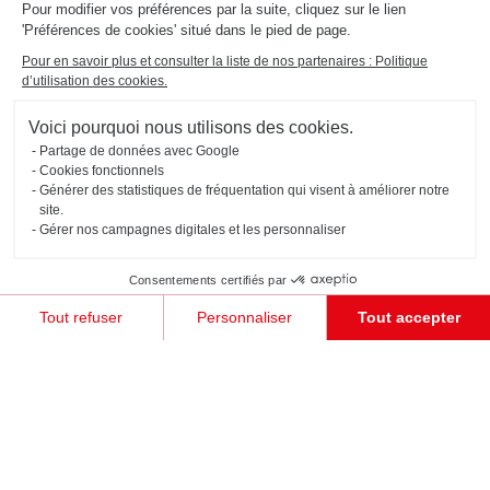
Pour modifier vos préférences par la suite, cliquez sur le lien
'Préférences de cookies' situé dans le pied de page.
Pour en savoir plus et consulter la liste de nos partenaires : Politique
d’utilisation des cookies.
Inspirez-vous des
Voici pourquoi nous utilisons des cookies.
intérieurs sur
Partage de données avec Google
Cookies fonctionnels
Générer des statistiques de fréquentation qui visent à améliorer notre
mesure de notre
site.
Gérer nos campagnes digitales et les personnaliser
communauté
Consentements certifiés par
Rejoignez notre communauté et partagez les photos de vos plus beaux projets sur Instagram
avec #schmidt et @schmidt_officiel !
Tout refuser
Personnaliser
Tout accepter
Plateforme de Gestion du Consentement : Personnalisez vos Options
Axeptio consent
Notre plateforme vous permet d'adapter et de gérer vos paramètres de confidentialité, en garant
JE PRENDS RENDEZ-VOUS !