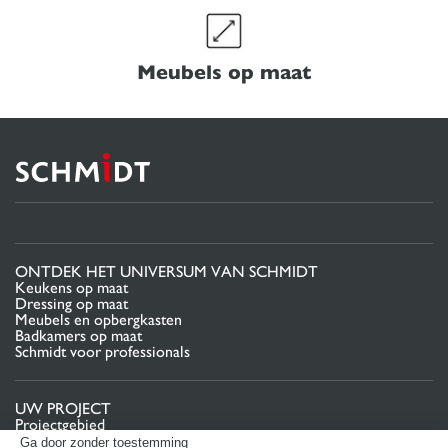
Meubels op maat
ONTDEK HET UNIVERSUM VAN SCHMIDT
Keukens op maat
Dressing op maat
Meubels en opbergkasten
Badkamers op maat
Schmidt voor professionals
UW PROJECT
Projectgebied
Pas uw interieurproject aan uw eigen wensen aan
Ga door zonder toestemming