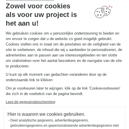
Contact
Zowel voor cookies
Vind uw Winkel
als voor uw project is
MAAK EEN AFSPRAAK
het aan u!
We gebruiken cookies om u persoonlijke ondersteuning te bieden en
NUTTIGE LINKS
om ervoor te zorgen dat u de website zo goed mogelijk gebruikt.
Promoties
Gids en vergelijking
Cookies stellen ons in staat om de prestaties en de veiligheid van de
Download onze catalogus
site te verbeteren, de inhoud die wij u aanbieden te personaliseren, de
advertenties aan te passen aan uw interessegebieden en ten slotte
om statistieken over het aantal bezoekers en de navigatie van de site
OVER
te produceren.
Nieuws van Schmidt
U kunt op elk moment van gedachten veranderen door op de
Schmidt in de wereld
onderstaande link te klikken:
Onze adviescentra in België
Om je voorkeuren later te wijzigen, klik op de link 'Cookievoorkeuren'
die zich in de voettekst van de pagina bevindt.
Lees de gegevensbescherming
Hier is waarom we cookies gebruiken.
Deel analytische gegevens, advertentiegegevens,
Wettelijke vermeldingen
Cookiebeheer
Privacybeleid
gebruikersgegevens en gepersonaliseerde advertentiegegevens met
#okschmidt