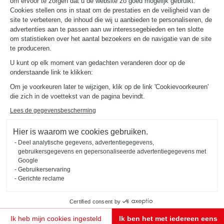
om ervoor te zorgen dat u de website zo goed mogelijk gebruikt.
Promoties
Gids en vergelijking
Cookies stellen ons in staat om de prestaties en de veiligheid van de
Download onze catalogus
site te verbeteren, de inhoud die wij u aanbieden te personaliseren, de
advertenties aan te passen aan uw interessegebieden en ten slotte
om statistieken over het aantal bezoekers en de navigatie van de site
OVER
te produceren.
Nieuws van Schmidt
U kunt op elk moment van gedachten veranderen door op de
Schmidt in de wereld
onderstaande link te klikken:
Onze adviescentra in België
Om je voorkeuren later te wijzigen, klik op de link 'Cookievoorkeuren'
die zich in de voettekst van de pagina bevindt.
Lees de gegevensbescherming
Hier is waarom we cookies gebruiken.
Deel analytische gegevens, advertentiegegevens,
Wettelijke vermeldingen
Cookiebeheer
Privacybeleid
gebruikersgegevens en gepersonaliseerde advertentiegegevens met
#okschmidt
Google
Sitemap
2026 © SCHMIDT Groupe
Alle rechten voorbehouden
Gebruikerservaring
Gerichte reclame
Certified consent by
Mijn project
Ik heb mijn cookies ingesteld
Ik ben het met iedereen eens