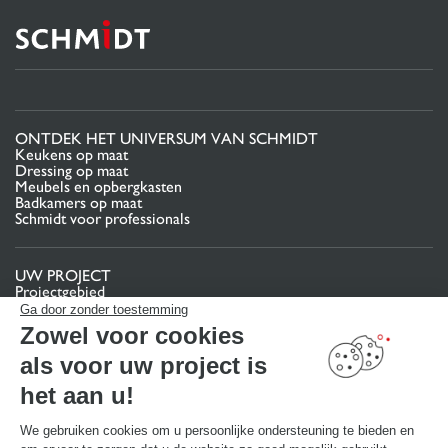
ONTDEK HET UNIVERSUM VAN SCHMIDT
Keukens op maat
Dressing op maat
Meubels en opbergkasten
Badkamers op maat
Schmidt voor professionals
UW PROJECT
Projectgebied
Pas uw interieurproject aan uw eigen wensen aan
Ga door zonder toestemming
Contact
Zowel voor cookies
Vind uw Winkel
als voor uw project is
MAAK EEN AFSPRAAK
het aan u!
We gebruiken cookies om u persoonlijke ondersteuning te bieden en
NUTTIGE LINKS