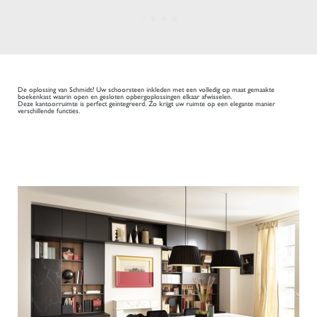
De oplossing van Schmidt? Uw schoorsteen inkleden met een volledig op maat gemaakte
boekenkast waarin open en gesloten opbergoplossingen elkaar afwisselen.
Deze kantoorruimte is perfect geïntegreerd. Zo krijgt uw ruimte op een elegante manier
verschillende functies.