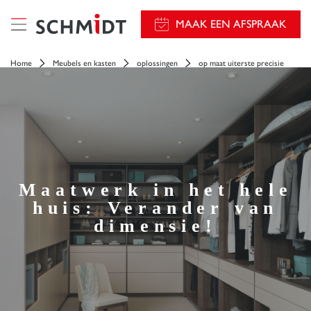
MAAK EEN AFSPRAAK
Home
Meubels en kasten
oplossingen
op maat uiterste precisie
Maatwerk in het hele
huis: Verander van
dimensie!