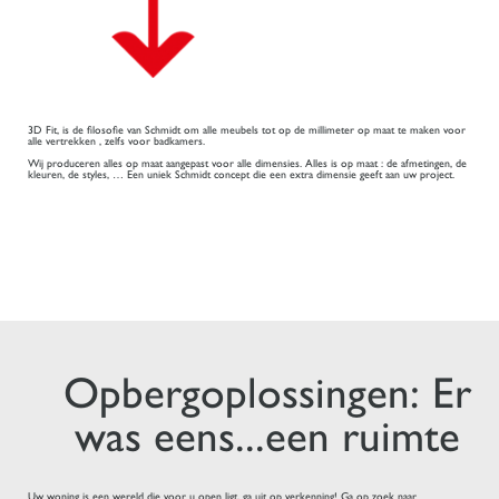
3D Fit, is de filosofie van Schmidt om alle meubels tot op de millimeter op maat te maken voor
alle vertrekken , zelfs voor badkamers.
Wij produceren alles op maat aangepast voor alle dimensies. Alles is op maat : de afmetingen, de
kleuren, de styles, … Een uniek Schmidt concept die een extra dimensie geeft aan uw project.
Opbergoplossingen: Er
was eens...een ruimte
Uw woning is een wereld die voor u open ligt, ga uit op verkenning! Ga op zoek naar