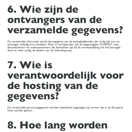
6. Wie zijn de
ontvangers van de
verzamelde gegevens?
De verzamelde informatie wordt doorgegeven aan de belanghebbenden die nodig zijn om uw
aanvragen volledig af te handelen. Meer in het bijzonder zijn de begunstigden SCHMIDT, haar
dienstverleners en onderaannemers die betrokken zijn bij de verwezenlijking van het beoogde
doel en, waar nodig, de dealers van de Schmidt-groep.
7. Wie is
verantwoordelijk voor
de hosting van de
gegevens?
De verzamelde persoonsgegevens worden uitsluitend opgeslagen op servers die in de Europese
Unie worden gehost.
8. Hoe lang worden