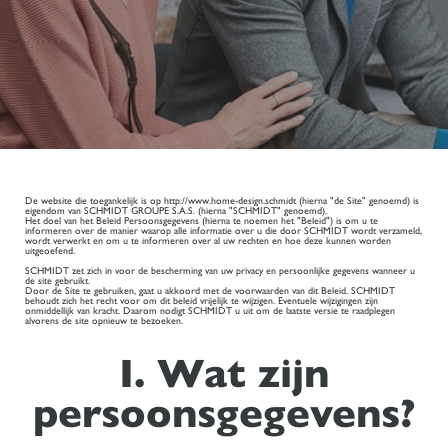
De website die toegankelijk is op http://www.home-design.schmidt (hierna "de Site" genoemd) is
eigendom van SCHMIDT GROUPE S.A.S. (hierna "SCHMIDT" genoemd).
Het doel van het Beleid Persoonsgegevens (hierna te noemen het "Beleid") is om u te
informeren over de manier waarop alle informatie over u die door SCHMIDT wordt verzameld,
wordt verwerkt en om u te informeren over al uw rechten en hoe deze kunnen worden
uitgeoefend.
SCHMIDT zet zich in voor de bescherming van uw privacy en persoonlijke gegevens wanneer u
de site gebruikt.
Door de Site te gebruiken, gaat u akkoord met de voorwaarden van dit Beleid. SCHMIDT
behoudt zich het recht voor om dit beleid vrijelijk te wijzigen. Eventuele wijzigingen zijn
onmiddellijk van kracht. Daarom nodigt SCHMIDT u uit om de laatste versie te raadplegen
alvorens de site opnieuw te bezoeken.
I. Wat zijn
persoonsgegevens?