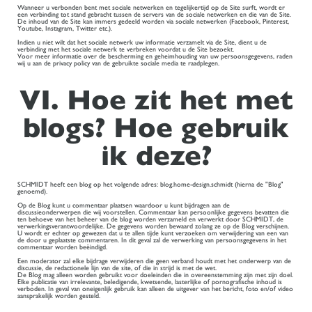
Wanneer u verbonden bent met sociale netwerken en tegelijkertijd op de Site surft, wordt er
een verbinding tot stand gebracht tussen de servers van de sociale netwerken en die van de Site.
De inhoud van de Site kan immers gedeeld worden via sociale netwerken (Facebook, Pinterest,
Youtube, Instagram, Twitter etc.).
Indien u niet wilt dat het sociale netwerk uw informatie verzamelt via de Site, dient u de
verbinding met het sociale netwerk te verbreken voordat u de Site bezoekt.
Voor meer informatie over de bescherming en geheimhouding van uw persoonsgegevens, raden
wij u aan de privacy policy van de gebruikte sociale media te raadplegen.
VI. Hoe zit het met
blogs? Hoe gebruik
ik deze?
SCHMIDT heeft een blog op het volgende adres: blog.home-design.schmidt (hierna de "Blog"
genoemd).
Op de Blog kunt u commentaar plaatsen waardoor u kunt bijdragen aan de
discussieonderwerpen die wij voorstellen. Commentaar kan persoonlijke gegevens bevatten die
ten behoeve van het beheer van de blog worden verzameld en verwerkt door SCHMIDT, de
verwerkingsverantwoordelijke. De gegevens worden bewaard zolang ze op de Blog verschijnen.
U wordt er echter op gewezen dat u te allen tijde kunt verzoeken om verwijdering van een van
de door u geplaatste commentaren. In dit geval zal de verwerking van persoonsgegevens in het
commentaar worden beëindigd.
Een moderator zal elke bijdrage verwijderen die geen verband houdt met het onderwerp van de
discussie, de redactionele lijn van de site, of die in strijd is met de wet.
De Blog mag alleen worden gebruikt voor doeleinden die in overeenstemming zijn met zijn doel.
Elke publicatie van irrelevante, beledigende, kwetsende, lasterlijke of pornografische inhoud is
verboden. In geval van oneigenlijk gebruik kan alleen de uitgever van het bericht, foto en/of video
aansprakelijk worden gesteld.