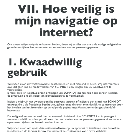
VII. Hoe veilig is
mijn navigatie op
internet?
Om u een veilige navigatie te kunnen bieden, doen wij er alles aan om u de nodige veiligheid te
garanderen tijdens het verzamelen en verwerken van uw persoonsgegevens.
1. Kwaadwillig
gebruik
Wij raden u aan uw wachtwoord te beschermen en met niemand te delen. Wij informeren u
ook dat geen van de medewerkers van SCHMIDT u zal vragen om uw wachtwoord te
verstrekken.
E-mails, links en wachtwoorden ontvangen van SCHMIDT mogen nooit aan derden worden
doorgegeven om elk risico van identiteitsdiefstal te voorkomen.
Indien u misbruik van uw persoonlijke gegevens vaststelt of indien u een e-mail van SCHMIDT
ontvangt die u als frauduleus beschouwt, gelieve onze diensten onmiddellijk te contacteren door
het invullen van het formulier op de volgende pagina: https://www.home-design.schmidt/nl-
be/contact
De veiligheid van uw netwerk berust evenwel uitsluitend bij u. SCHMIDT kan in geen geval
verantwoordelijk worden gesteld voor het verzamelen van uw persoonsgegevens door andere
operatoren tijdens uw bezoek aan het internet.
Wij raden u aan om up-to-date antivirussoftware op uw apparaat te installeren, een firewall te
installeren en de toegang tot uw thuisnetwerk te controleren voor extra veiligheid.