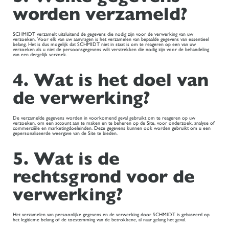
worden verzameld?
SCHMIDT verzamelt uitsluitend de gegevens die nodig zijn voor de verwerking van uw
verzoeken. Voor elk van uw aanvragen is het verzamelen van bepaalde gegevens van essentieel
belang. Het is dus mogelijk dat SCHMIDT niet in staat is om te reageren op een van uw
verzoeken als u niet de persoonsgegevens wilt verstrekken die nodig zijn voor de behandeling
van een dergelijk verzoek.
4. Wat is het doel van
de verwerking?
De verzamelde gegevens worden in voorkomend geval gebruikt om te reageren op uw
verzoeken, om een account aan te maken en te beheren op de Site, voor onderzoek, analyse of
commerciële en marketingdoeleinden. Deze gegevens kunnen ook worden gebruikt om u een
gepersonaliseerde weergave van de Site te bieden.
5. Wat is de
rechtsgrond voor de
verwerking?
Het verzamelen van persoonlijke gegevens en de verwerking door SCHMIDT is gebaseerd op
het legitieme belang of de toestemming van de betrokkene, al naar gelang het geval.