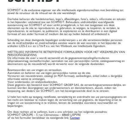
SCHMIDT is de exclusieve eigenaar van alle intellectuele eigendomsrechten met betrekking tot
zowel de structuur als de inhoud van de site wereldwijd.
Derhalve behoren alle handelsmerken, logo's, afbeeldingen, foto's, video's, informatie en teksten
in het bijzonder, uitsluitend toe aan SCHMIDT. Behoudens uitdrukkelijke voorafgaande
toestemming van SCHMIDT of voor strikt privégebruik, is het niet toegestaan om deze
elementen op de site te reproduceren, te gebruiken, te wijzigen, te kopiëren, te vertalen, te
reproduceren, te verkopen, te publiceren, te exploiteren en te distribueren in een digitaal
formaat of een ander formaat of medium dat tot op heden bekend of onbekend is.
Schending van deze dwingende bepalingen onderwerpen u en alle verantwoordelijke personen
aan de strafrechtelijke en civielrechtelijke sancties waarin de wet voorziet, in het bijzonder de
artikelen L335-2 e.v. en L716-9 e.v. van het Wetboek van Intellectuele Eigendom.
WETTELIJKE INFORMATIE BETREFFENDE FORMULIEREN VOOR HET VERZAMELEN VAN
PERSOONSGEGEVENS
De informatie die over u wordt verzameld uit de gegevensverzamelingsformulieren
(afspraakaanvraag, contactformulier, aanmaken van een persoonlijke ruimte, catalogusaanvraag en
abonnement op de nieuwsbrief) wordt verwerkt voor de volgende doeleinden:
Beantwoorden van uw vragen en verzoeken,
Aanmaken en beheren van uw eigen persoonlijke ruimte op de site,
Versturen van nieuwsbrieven, catalogi (in PDF-formaat), aanbiedingen, enkel indien u dergelijke
informatie wenst te ontvangen,
Voor onderzoeks- en analysedoeleinden.
Deze gegevens zijn bestemd voor SCHMIDT GROEP SAS, de verwerkingsverantwoordelijke, en
kunnen worden doorgegeven aan onderaannemers en dienstverleners, alsook, indien van
toepassing, aan dealers van SCHMIDT, om het bovengenoemde doel na te streven.
U hebt het recht op toegang, rectificatie, verwijdering en overdracht van uw persoonsgegevens en
het recht om bezwaar te maken tegen de verwerking van uw gegevens, de beperking ervan te
vragen en uw toestemming in te trekken, binnen de wettelijke voorziene voorwaarden en
beperkingen.
Om deze rechten uit te oefenen, kunt u ons schrijven op het volgende postadres:
SCHMIDT GROUPE – 5 rue Clémenceau – 68660 LIEPVRE
of via het formulier bereikbaar via navolgende link:
Contact