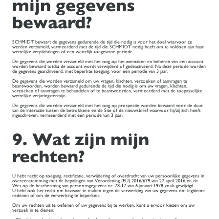
mijn gegevens
bewaard?
SCHMIDT bewaart de gegevens gedurende de tijd die nodig is voor het doel waarvoor ze
werden verzameld, vermeerderd met de tijd die SCHMIDT nodig heeft om te voldoen aan haar
wettelijke verplichtingen of een wettelijk toegestane periode.
De gegevens die worden verzameld met het oog op het aanmaken en beheren van een account
worden bewaard totdat de account wordt verwijderd of gedeactiveerd. Na deze periode worden
de gegevens gearchiveerd, met beperkte toegang, voor een periode van 3 jaar.
De gegevens die worden verzameld om uw vragen, klachten, verzoeken of aanvragen te
beantwoorden, worden bewaard gedurende de tijd die nodig is om uw vragen, klachten,
verzoeken of aanvragen te behandelen of te beantwoorden, vermeerderd met de toepasselijke
wettelijke verjaringstermijn.
De gegevens die worden verzameld met het oog op prospectie worden bewaard voor de duur
van de interactie tussen de betrokkene en de Site of de nieuwsbrief waarvoor hij/zij zich heeft
ingeschreven, vermeerderd met een periode van 3 jaar.
9. Wat zijn mijn
rechten?
U hebt recht op toegang, rectificatie, verwijdering of overdracht van uw persoonlijke gegevens in
overeenstemming met de bepalingen van Verordening (EU) 2016/679 van 27 april 2016 en de
Wet op de bescherming van persoonsgegevens nr. 78-17 van 6 januari 1978 zoals gewijzigd.
U hebt ook het recht om bezwaar te maken tegen de verwerking van uw gegevens om legitieme
redenen of om de verwerking te beperken.
Om uw rechten uit te oefenen of uw gegevens bij te werken, kunt u ervoor kiezen om uw
verzoek in te dienen: