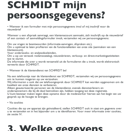
SCHMIDT mijn
persoonsgegevens?
• Wanneer ik een formulier met mijn persoonsgegevens invul of mij inschrijf voor de
nieuwsbrief
Wanneer u een afspraak aanvraagt, een klantenaccount aanmaakt, zich inschrijft op de nieuwsbrief
of een contact- of aanmeldingsformulier invult, verzamelen wij uw persoonsgegevens:
Om uw vragen te beantwoorden (informatie-aanvragen, afspraken etc.),
Om u optimaal te laten profiteren van de functionaliteiten van onze site (aanmaken van een
klantaccount),
Voor onderzoeks- en analysedoeleinden,
Om u op uw verzoek reclamecatalogi, nieuwsbrieven, verkoop- en direct-marketingactiviteiten
toe te sturen.
De informatie die over u wordt verzameld uit de formulieren die u invult, wordt elektronisch
verwerkt door SCHMIDT.
• Wanneer ik de klantendienst van SCHMIDT bel
Na een telefoontje naar de klantendienst van SCHMIDT, verzamelen wij uw persoonsgegevens
om te kunnen reageren op uw verzoeken.
Wij informeren u ook dat uw telefoongesprek door SCHMIDT kan worden opgenomen om de
kwaliteit van onze diensten te verbeteren.
Alleen geautoriseerde personen van de klantendienst, evenals dienstverleners en
onderaannemers die bij dit doel betrokken zijn, hebben toegang tot deze registratie.
U kunt bezwaar maken tegen deze opname door de medewerker hiervan aan het begin van uw
gesprek op de hoogte te brengen.
• Via cookies
Cookies die op uw apparaat zijn geïnstalleerd, stellen SCHMIDT ook in staat om gegevens over
u te verzamelen en in het bijzonder om u te identificeren. Voor meer informatie over cookies,
zie sectie IV.
3. Welke gegevens