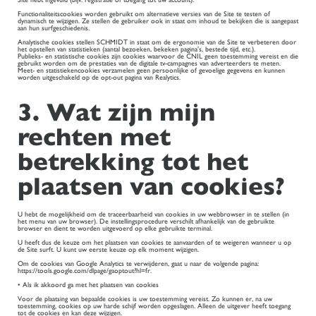
Functionaliteitscookies worden gebruikt om alternatieve versies van de Site te testen of
dynamisch te wijzigen. Ze stellen de gebruiker ook in staat om inhoud te bekijken die is aangepast
aan hun surfgeschiedenis.
Analytische cookies stellen SCHMIDT in staat om de ergonomie van de Site te verbeteren door
het opstellen van statistieken (aantal bezoeken, bekeken pagina's, bestede tijd, etc.).
Publieks- en statistische cookies zijn cookies waarvoor de CNIL geen toestemming vereist en die
gebruikt worden om de prestaties van de digitale tv-campagnes van adverteerders te meten.
Meet- en statistiekencookies verzamelen geen persoonlijke of gevoelige gegevens en kunnen
worden uitgeschakeld op de opt-out pagina van Realytics.
3. Wat zijn mijn
rechten met
betrekking tot het
plaatsen van cookies?
U hebt de mogelijkheid om de traceerbaarheid van cookies in uw webbrowser in te stellen (in
het menu van uw browser). De instellingsprocedure verschilt afhankelijk van de gebruikte
browser en dient te worden uitgevoerd op elke gebruikte terminal.
U heeft dus de keuze om het plaatsen van cookies te aanvaarden of te weigeren wanneer u op
de Site surft. U kunt uw eerste keuze op elk moment wijzigen.
Om de cookies van Google Analytics te verwijderen, gaat u naar de volgende pagina:
https://tools.google.com/dlpage/gaoptout?hl=fr.
• Als ik akkoord ga met het plaatsen van cookies
Voor de plaatsing van bepaalde cookies is uw toestemming vereist. Zo kunnen er, na uw
toestemming, cookies op uw harde schijf worden opgeslagen. Alleen de uitgever heeft toegang
tot de cookies en kan deze wijzigen.