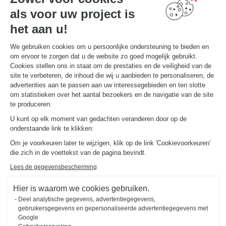
Vind uw Winkel
als voor uw project is
MAAK EEN AFSPRAAK
het aan u!
We gebruiken cookies om u persoonlijke ondersteuning te bieden en
NUTTIGE LINKS
om ervoor te zorgen dat u de website zo goed mogelijk gebruikt.
Promoties
Gids en vergelijking
Cookies stellen ons in staat om de prestaties en de veiligheid van de
Download onze catalogus
site te verbeteren, de inhoud die wij u aanbieden te personaliseren, de
advertenties aan te passen aan uw interessegebieden en ten slotte
om statistieken over het aantal bezoekers en de navigatie van de site
OVER
te produceren.
Nieuws van Schmidt
U kunt op elk moment van gedachten veranderen door op de
Schmidt in de wereld
onderstaande link te klikken:
Onze adviescentra in België
Om je voorkeuren later te wijzigen, klik op de link 'Cookievoorkeuren'
die zich in de voettekst van de pagina bevindt.
Lees de gegevensbescherming
Hier is waarom we cookies gebruiken.
Deel analytische gegevens, advertentiegegevens,
Wettelijke vermeldingen
Cookiebeheer
Privacybeleid
gebruikersgegevens en gepersonaliseerde advertentiegegevens met
#okschmidt
Google
Sitemap
2026 © SCHMIDT Groupe
Alle rechten voorbehouden