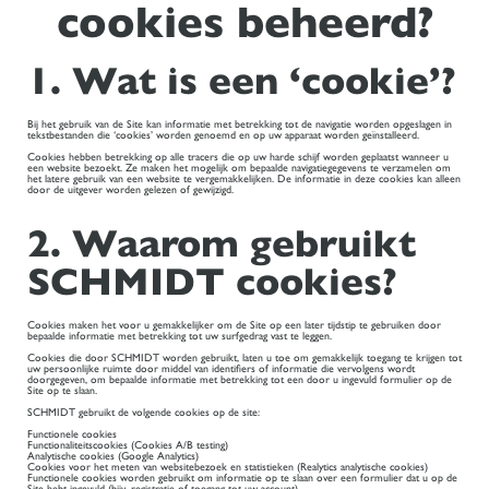
cookies beheerd?
1. Wat is een ‘cookie’?
Bij het gebruik van de Site kan informatie met betrekking tot de navigatie worden opgeslagen in
tekstbestanden die ‘cookies’ worden genoemd en op uw apparaat worden geïnstalleerd.
Cookies hebben betrekking op alle tracers die op uw harde schijf worden geplaatst wanneer u
een website bezoekt. Ze maken het mogelijk om bepaalde navigatiegegevens te verzamelen om
het latere gebruik van een website te vergemakkelijken. De informatie in deze cookies kan alleen
door de uitgever worden gelezen of gewijzigd.
2. Waarom gebruikt
SCHMIDT cookies?
Cookies maken het voor u gemakkelijker om de Site op een later tijdstip te gebruiken door
bepaalde informatie met betrekking tot uw surfgedrag vast te leggen.
Cookies die door SCHMIDT worden gebruikt, laten u toe om gemakkelijk toegang te krijgen tot
uw persoonlijke ruimte door middel van identifiers of informatie die vervolgens wordt
doorgegeven, om bepaalde informatie met betrekking tot een door u ingevuld formulier op de
Site op te slaan.
SCHMIDT gebruikt de volgende cookies op de site:
Functionele cookies
Functionaliteitscookies (Cookies A/B testing)
Analytische cookies (Google Analytics)
Cookies voor het meten van websitebezoek en statistieken (Realytics analytische cookies)
Functionele cookies worden gebruikt om informatie op te slaan over een formulier dat u op de
Site hebt ingevuld (bijv. registratie of toegang tot uw account).