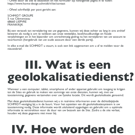
- Ofwel door de site te bezoeken en het formulier op navolgende pagina in te vullen:
https://www.home-design.schmidt/nl-be/contact
- Ofwel schriftelijk per post gericht aan:
SCHMIDT GROUPE
5 rue Clémenceau
68660 LIEPVRE
FRANKRIJK
Bij een verzoek tot verwijdering van uw gegevens, kunnen wij deze echter zo lang in ons archief
bewaren als nodig is om te voldoen aan onze wettelijke, boekhoudkundige en fiscale
verplichtingen en in het bijzonder om onrechtmatig gedrag na het verwijderen van uw account te
voorkomen (hergebruik van uw oude account door een derde partij).
In elke e-mail die SCHMIDT u stuurt, is ook een link opgenomen om u af te melden voor de
nieuwsbrief.
III. Wat is een
geolokalisatiedienst?
Wanneer u een computer, tablet, smartphone of ander apparaat gebruikt om toegang te krijgen
tot de Sites en gebruik te maken van sommige van onze diensten, kunnen wij, met uw
toestemming, gegevens verzamelen over uw fysieke locatie. Dit wordt geolokalisatie genoemd.
Met deze geolokalisatiedienst kunnen wij u in real-time informeren over de dichtstbijzijnde
SCHMIDT-vestiging bij u in de buurt. Voor het opzetten van dit geolokalisatiesysteem is uw
toestemming nodig. Deze informatie wordt uitsluitend opgeslagen en gebruikt om u optimale
informatie te verstrekken voor de duur van uw bezoek aan de Site. Zodra u de site verlaat,
houden wij deze gegevens niet meer bij.
IV. Hoe worden de