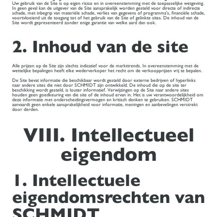
Uw gebruik van de Site is op eigen risico en in overeenstemming met de toepasselijke wetgeving.
In geen geval kan de uitgever van de Site aansprakelijk worden gesteld voor directe of indirecte
schade, met inbegrip van materiële schade, verlies van gegevens of programma's, financiële schade,
voortvloeiend uit de toegang tot of het gebruik van de Site of gelinkte sites. De inhoud van de
Site wordt gepresenteerd zonder enige garantie van welke aard dan ook.
2. Inhoud van de site
Alle prijzen op de Site zijn slechts indicatief voor de markttrends. In overeenstemming met de
wettelijke bepalingen heeft elke wederverkoper het recht om de verkoopprijzen vrij te bepalen.
De Site bevat informatie die beschikbaar wordt gesteld door externe bedrijven of hyperlinks
naar andere sites die niet door SCHMIDT zijn ontwikkeld. De inhoud die op de site ter
beschikking wordt gesteld, is louter informatief. Verwijzingen op de Site naar andere sites
houden geen goedkeuring van die site of de inhoud ervan in. Het is uw verantwoordelijkheid om
deze informatie met onderscheidingsvermogen en kritisch denken te gebruiken. SCHMIDT
aanvaardt geen enkele aansprakelijkheid voor informatie, meningen en aanbevelingen verstrekt
door derden.
VIII. Intellectueel
eigendom
1. Intellectuele
eigendomsrechten van
SCHMIDT