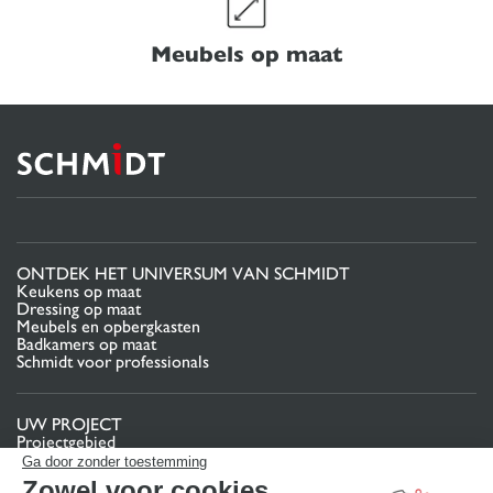
Meubels op maat
ONTDEK HET UNIVERSUM VAN SCHMIDT
Keukens op maat
Dressing op maat
Meubels en opbergkasten
Badkamers op maat
Schmidt voor professionals
UW PROJECT
Projectgebied
Pas uw interieurproject aan uw eigen wensen aan
Ga door zonder toestemming
Contact
Zowel voor cookies