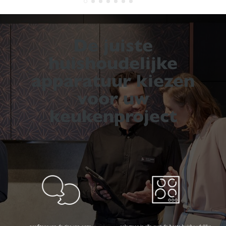
De juiste
huishoudelijke
apparatuur kiezen
voor uw
keukenproject