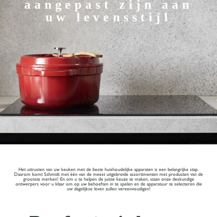
aangepast zijn aan
uw levensstijl
Het uitrusten van uw keuken met de beste huishoudelijke apparaten is een belangrijke stap.
Daarom komt Schmidt met één van de meest uitgebreide assortimenten met producten van de
grootste merken! En om u te helpen de juiste keuze te maken, staan onze deskundige
ontwerpers voor u klaar om op uw behoeften in te spelen en de apparatuur te selecteren die
uw dagelijkse leven zullen vereenvoudigen!