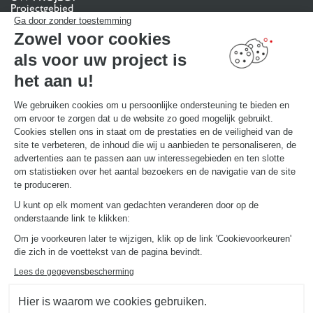
Projectgebied
Pas uw interieurproject aan uw eigen wensen aan
Ga door zonder toestemming
Contact
Zowel voor cookies
Vind uw Winkel
als voor uw project is
MAAK EEN AFSPRAAK
het aan u!
We gebruiken cookies om u persoonlijke ondersteuning te bieden en
NUTTIGE LINKS
om ervoor te zorgen dat u de website zo goed mogelijk gebruikt.
Promoties
Gids en vergelijking
Cookies stellen ons in staat om de prestaties en de veiligheid van de
Download onze catalogus
site te verbeteren, de inhoud die wij u aanbieden te personaliseren, de
advertenties aan te passen aan uw interessegebieden en ten slotte
om statistieken over het aantal bezoekers en de navigatie van de site
OVER
te produceren.
Nieuws van Schmidt
U kunt op elk moment van gedachten veranderen door op de
Schmidt in de wereld
onderstaande link te klikken:
Onze adviescentra in België
Om je voorkeuren later te wijzigen, klik op de link 'Cookievoorkeuren'
die zich in de voettekst van de pagina bevindt.
Lees de gegevensbescherming
Hier is waarom we cookies gebruiken.