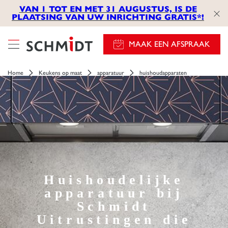
VAN 1 TOT EN MET 31 AUGUSTUS, IS DE
PLAATSING VAN UW INRICHTING GRATIS*!
MAAK EEN AFSPRAAK
Home
Keukens op maat
apparatuur
huishoudapparaten
Huishoudelijke
apparatuur bij
Schmidt
Uitrustingen die