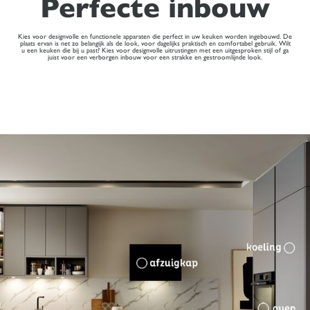
Perfecte inbouw
Kies voor designvolle en functionele apparaten die perfect in uw keuken worden ingebouwd. De
plaats ervan is net zo belangijk als de look, voor dagelijks praktisch en comfortabel gebruik. Wilt
u een keuken die bij u past? Kies voor designvolle uitrustingen met een uitgesproken stijl of ga
juist voor een verborgen inbouw voor een strakke en gestroomlijnde look.