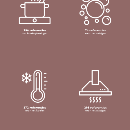
296 referenties
74 referenties
van kookoplossingen
voor het reinigen
272 referenties
293 referenties
voor het koelen
voor het afzuigen