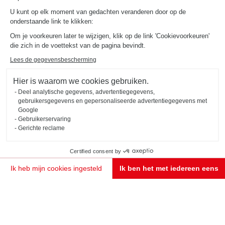
ten dienste van
U kunt op elk moment van gedachten veranderen door op de
professionals
onderstaande link te klikken:
Om je voorkeuren later te wijzigen, klik op de link 'Cookievoorkeuren'
Bij Schmidt weten we dat elke professionele ruimte een visitekaartje is. Als
die zich in de voettekst van de pagina bevindt.
eerste Franse keukenmeubelfabrikant sinds meer dan 65 jaar stellen we onze
industriële knowhow ten dienste van maatwerk tot op de millimeter, om
ruimtes te ontwerpen die even functioneel als esthetisch zijn.
Lees de gegevensbescherming
ONTDEK DE EXPERTISE VOOR
PROFESSIONALS
Hier is waarom we cookies gebruiken.
Deel analytische gegevens, advertentiegegevens,
gebruikersgegevens en gepersonaliseerde advertentiegegevens met
Google
Gebruikerservaring
Gerichte reclame
Certified consent by
Mijn project
Ik heb mijn cookies ingesteld
Ik ben het met iedereen eens
Toestemmingsbeheerplatform: Personaliseer uw opties
Axeptio consent
Ons platform stelt u in staat om uw privacy-instellingen naar wens aan te passen en te beheren
MAAK EEN AFSPRAAK