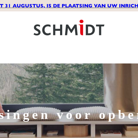
T 31 AUGUSTUS, IS DE PLAATSING VAN UW INRICH
singen voor opb