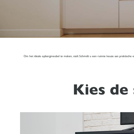
Om het ideale opbergmeubel te maken, stelt Schmidt u een ruimte keuze aan praktische en 
Kies de