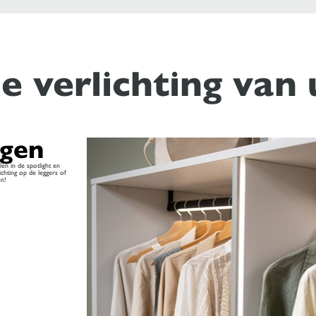
e verlichting van 
ngen
len in de spotlight en
ichting op de leggers of
en!