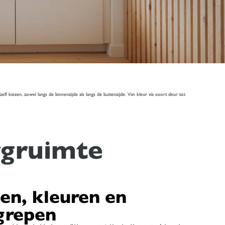
kiezen, zowel langs de binnenzijde als langs de buitenzijde. Van kleur via soort deur tot
rgruimte
en, kleuren en
grepen