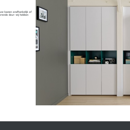
 uw kasten onafhankelijk of
nierende deur: wij hebben