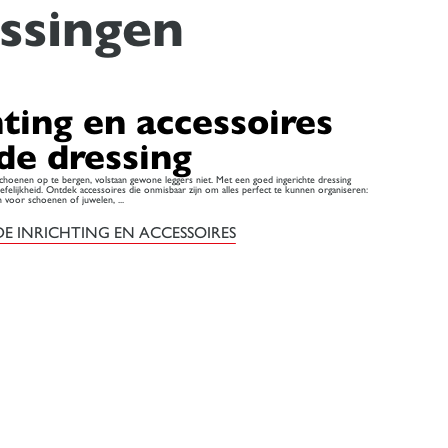
ssingen
hting en accessoires
de dressing
choenen op te bergen, volstaan gewone leggers niet. Met een goed ingerichte dressing
iefelijkheid. Ontdek accessoires die onmisbaar zijn om alles perfect te kunnen organiseren:
n voor schoenen of juwelen, ...
E INRICHTING EN ACCESSOIRES