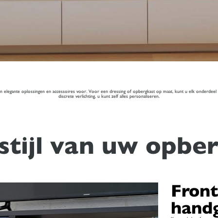
elegante oplossingen en accessoires voor. Voor een dressing of opbergkast op maat, kunt u elk onderdeel zelf 
discrete verlichting, u kunt zelf alles personaliseren.
 stijl van uw opbe
Front
hand