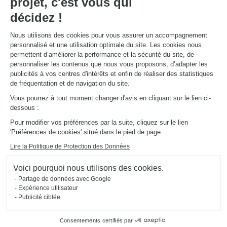
projet, c'est vous qui
décidez !
Nous utilisons des cookies pour vous assurer un accompagnement
personnalisé et une utilisation optimale du site. Les cookies nous
permettent d’améliorer la performance et la sécurité du site, de
Cuisine de Florent S.
personnaliser les contenus que nous vous proposons, d’adapter les
SCHMIDT Messancy
publicités à vos centres d'intérêts et enfin de réaliser des statistiques
de fréquentation et de navigation du site.
Vous pourrez à tout moment changer d'avis en cliquant sur le lien ci-
dessous :
En août, la pose de votre aménagement est offerte* !
*Voir conditions en magasin
Pour modifier vos préférences par la suite, cliquez sur le lien
'Préférences de cookies' situé dans le pied de page.
Le savoir-faire fera
Lire la Politique de Protection des Données
toujours la
Voici pourquoi nous utilisons des cookies.
Partage de données avec Google
différence
Expérience utilisateur
Publicité ciblée
Consentements certifiés par