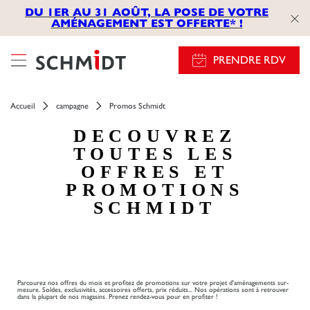
});
DU 1ER AU 31 AOÛT, LA POSE DE VOTRE
AMÉNAGEMENT EST OFFERTE* !
PRENDRE RDV
Accueil
campagne
Promos Schmidt
DECOUVREZ
TOUTES LES
OFFRES ET
PROMOTIONS
SCHMIDT
Parcourez nos offres du mois et profitez de promotions sur votre projet d'aménagements sur-
mesure. Soldes, exclusivités, accessoires offerts, prix réduits... Nos opérations sont à retrouver
dans la plupart de nos magasins. Prenez rendez-vous pour en profiter !