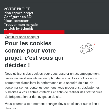
VOTRE PROJET
Mon espace projet
Configurer en 3D
Nous contacter
Trouver mon magasin
Le club by Schmidt
PRENDRE RENDEZ-VOUS
Continuer sans accepter
Pour les cookies
comme pour votre
LIENS UTILES
Promotions
projet, c'est vous qui
Guides de poses et d’entretien
Consulter notre catalogue
décidez !
Nous utilisons des cookies pour vous assurer un accompagnement
À PROPOS
personnalisé et une utilisation optimale du site. Les cookies nous
Actualités du groupe
permettent d’améliorer la performance et la sécurité du site, de
Nous rejoindre
personnaliser les contenus que nous vous proposons, d’adapter les
Ouvrir un magasin
publicités à vos centres d'intérêts et enfin de réaliser des statistiques
Schmidt dans le monde
de fréquentation et de navigation du site.
Nos magasins en Belgique
Vous pourrez à tout moment changer d'avis en cliquant sur le lien ci-
dessous :