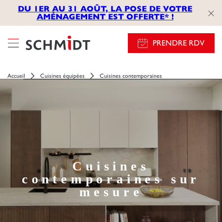
});
DU 1ER AU 31 AOÛT, LA POSE DE VOTRE
AMÉNAGEMENT EST OFFERTE* !
PRENDRE RDV
Accueil
Cuisines équipées
Cuisines contemporaines
Cuisines
contemporaines sur
mesure