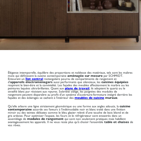
Élégance intemporelle, équilibre des proportions et noblesse des matériaux, tels sont les maîtres
mots qui définissent la cuisine contemporaine
aménagée sur mesure
par SCHMIDT.
Entourant un
îlot central
rectangulaire pourvu de compartiments de rangement et
d'
appareils électroménagers
aussi performants que silencieux, les
cuisines équipées
respirent le bien-être et la convivialité. Les façades des meubles affectionnent le marbre ou les
peintures laquées ultra-brillantes. Quant aux
plans de travail
, ils adoptent le quartz ou le
stratifié blanc pur résistant aux rayures. Sobriété oblige, les poignées des modules de
rangement peuvent disparaître au profit d’un système d'ouverture-fermeture intégré derrière les
façades et des éclairages se cachent à l'intérieur des
meubles de cuisine
muraux
.
Qu'elle arbore une ligne strictement géométrique ou une forme aux angles adoucis, la
cuisine
contemporaine
accorde ses faveurs à l'indémodable noir et blanc traité dans une finition
miroir ou des teintes délicates comme le bleu glacier relevé d'une touche de bois blond et de
gris ardoise. Pour optimiser l'espace, les fours et le réfrigérateur sont encastrés dans un
assemblage de
modules de rangement
qui sont non seulement pratiques mais habillent
avantageusement les appareils. Il ne vous reste plus qu'à choisir l'ensemble
table et chaises
de
vos rêves.