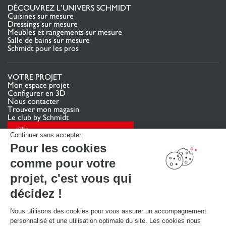
DÉCOUVREZ L’UNIVERS SCHMIDT
Cuisines sur mesure
Dressings sur mesure
Meubles et rangements sur mesure
Salle de bains sur mesure
Schmidt pour les pros
VOTRE PROJET
Mon espace projet
Configurer en 3D
Nous contacter
Trouver mon magasin
Le club by Schmidt
PRENDRE RENDEZ-VOUS
Continuer sans accepter
Pour les cookies
comme pour votre
LIENS UTILES
Promotions
projet, c'est vous qui
Guides de poses et d’entretien
Consulter notre catalogue
décidez !
Nous utilisons des cookies pour vous assurer un accompagnement
À PROPOS
personnalisé et une utilisation optimale du site. Les cookies nous