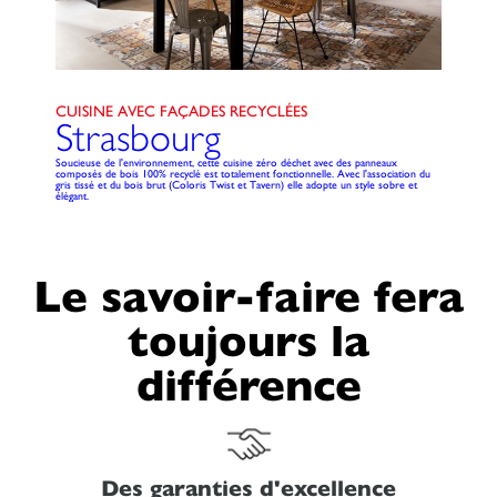
CUISINE AVEC FAÇADES RECYCLÉES
Strasbourg
Soucieuse de l'environnement, cette cuisine zéro déchet avec des panneaux
composés de bois 100% recyclé est totalement fonctionnelle. Avec l'association du
gris tissé et du bois brut (Coloris Twist et Tavern) elle adopte un style sobre et
élégant.
Le savoir-faire fera
toujours la
différence
Des garanties d'excellence