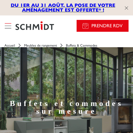
});
DU 1ER AU 31 AOÛT, LA POSE DE VOTRE
AMÉNAGEMENT EST OFFERTE* !
PRENDRE RDV
Accueil
Meubles de rangement
Buffets & Commodes
Buffets et commodes
sur mesure