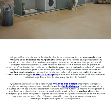
Indispensables pour abriter de la vaisselle, des livres et autres objets, les
commodes sur
mesure
et les
meubles de rangement
conçus par nos stylistes sont particulièrement
astucieux. Leurs dimensions variables en largeur, hauteur et profondeur leur permettent de
s'intégrer harmonieusement à votre intérieur. Fabriqués en mélaminé haut de gamme et
rehaussés d'une finition bois ou laque, les
buffets pour votre salon
fourmillent d'espaces de
rangement rationnels, grâce à des tiroirs profonds, des compartiments cachés derrière des
portes coulissantes
et des casiers de diverses tailles. Idéal pour une
salle à manger
tendance
, notre élégant
buffet bar design
laqué mat noir et blanc dispose de deux tablettes
rabattables qui font office de table pour profiter de l’apéritif.
Quant aux autres pièces de la maison, les
meubles bas design
avec tiroirs et étagères
remplacent avantageusement une table de chevet. Les
bibliothèques
double face avec niches
ouvertes et fermées trouvent idéalement leur place dans un bureau. Le meuble de rangement à
tout faire, avec bloc-tiroirs et étagères, rendra mille services dans un
couloir d'entrée
en
hébergeant pêle-mêle vide-poches, papiers et accessoires. Les points communs de ce mobilier de
rangement sur mesure ? Une résistance sans faille et une ligne résolument moderne et
dynamique adaptée aux styles de vie d'aujourd'hui.