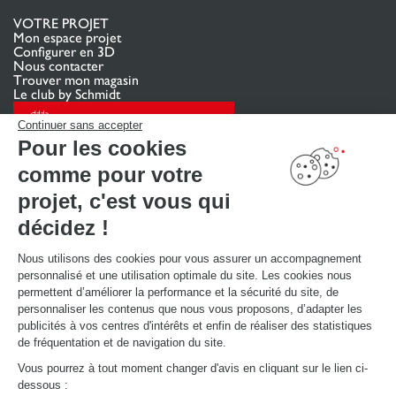
VOTRE PROJET
Mon espace projet
Configurer en 3D
Nous contacter
Trouver mon magasin
Le club by Schmidt
PRENDRE RENDEZ-VOUS
Continuer sans accepter
Pour les cookies
comme pour votre
LIENS UTILES
Promotions
projet, c'est vous qui
Guides de poses et d’entretien
Consulter notre catalogue
décidez !
Nous utilisons des cookies pour vous assurer un accompagnement
À PROPOS
personnalisé et une utilisation optimale du site. Les cookies nous
Actualités du groupe
permettent d’améliorer la performance et la sécurité du site, de
Nous rejoindre
personnaliser les contenus que nous vous proposons, d’adapter les
Ouvrir un magasin
publicités à vos centres d'intérêts et enfin de réaliser des statistiques
Schmidt dans le monde
de fréquentation et de navigation du site.
Nos magasins en Belgique
Vous pourrez à tout moment changer d'avis en cliquant sur le lien ci-
dessous :