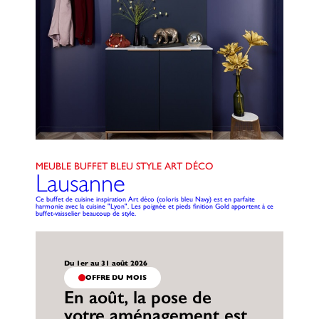
MEUBLE BUFFET BLEU STYLE ART DÉCO
Lausanne
Ce buffet de cuisine inspiration Art déco (coloris bleu Navy) est en parfaite
harmonie avec la cuisine "Lyon". Les poignée et pieds finition Gold apportent à ce
buffet-vaisselier beaucoup de style.
Du 1er au 31 août 2026
OFFRE DU MOIS
En août, la pose de
votre aménagement est