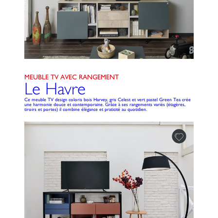
MEUBLE TV AVEC RANGEMENT
Le Havre
Ce meuble TV design coloris bois Harvey, gris Celest et vert pastel Green Tea crée
une harmonie douce et contemporaine. Grâce à ses rangements variés (étagères,
tiroirs et portes) il combine élégance et praticité au quotidien.