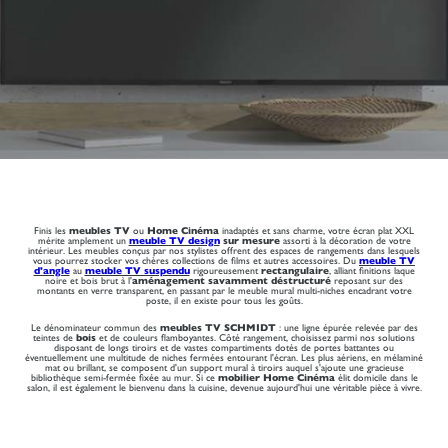
Finis les
meubles TV
ou
Home Cinéma
inadaptés et sans charme, votre écran plat XXL
mérite amplement un
meuble TV design
sur mesure
assorti à la décoration de votre
intérieur. Les meubles conçus par nos stylistes offrent des espaces de rangements dans lesquels
vous pourrez stocker vos chères collections de films et autres accessoires. Du
meuble TV
d'angle
au
meuble TV suspendu
rigoureusement
rectangulaire
, alliant finitions laque
noire et bois brut à l'
aménagement savamment déstructuré
reposant sur des
montants en verre transparent, en passant par le meuble mural multi-niches encadrant votre
poste, il en existe pour tous les goûts.
Le dénominateur commun des
meubles TV SCHMIDT
: une ligne épurée relevée par des
teintes de
bois
et de couleurs flamboyantes. Côté rangement, choisissez parmi nos solutions
disposant de longs tiroirs et de vastes compartiments dotés de portes battantes ou
éventuellement une multitude de niches fermées entourant l'écran. Les plus aériens, en mélaminé
mat ou brillant, se composent d'un support mural à tiroirs auquel s'ajoute une gracieuse
bibliothèque semi-fermée fixée au mur. Si ce
mobilier Home Cinéma
élit domicile dans le
salon, il est également le bienvenu dans la cuisine, devenue aujourd'hui une véritable pièce à vivre.