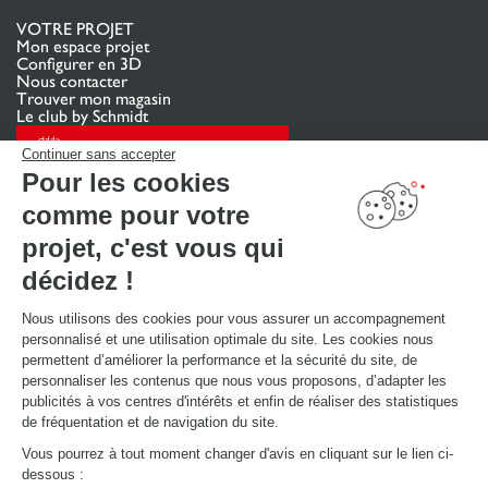
VOTRE PROJET
Mon espace projet
Configurer en 3D
Nous contacter
Trouver mon magasin
Le club by Schmidt
PRENDRE RENDEZ-VOUS
Continuer sans accepter
Pour les cookies
comme pour votre
LIENS UTILES
Promotions
projet, c'est vous qui
Guides de poses et d’entretien
Consulter notre catalogue
décidez !
Nous utilisons des cookies pour vous assurer un accompagnement
À PROPOS
personnalisé et une utilisation optimale du site. Les cookies nous
Actualités du groupe
permettent d’améliorer la performance et la sécurité du site, de
Nous rejoindre
personnaliser les contenus que nous vous proposons, d’adapter les
Ouvrir un magasin
publicités à vos centres d'intérêts et enfin de réaliser des statistiques
Schmidt dans le monde
de fréquentation et de navigation du site.
Nos magasins en Belgique
Vous pourrez à tout moment changer d'avis en cliquant sur le lien ci-
dessous :