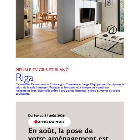
MEUBLE TV GRIS ET BLANC
Riga
Ce meuble TV tout-en-un (coloris gris Claystone et beige Clay) permet de séparer le
salon de la salle à manger. Pratique et fonctionnel, il intègre de nombreux
rangements bien dissimulés grâce à ses portes battantes, niches ouvertes et tiroirs
coulissants.
Du 1er au 31 août 2026
OFFRE DU MOIS
En août, la pose de
votre aménagement est