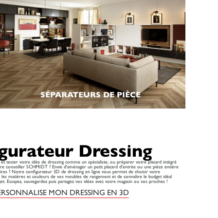
SÉPARATEURS DE PIÈCE
gurateur Dressing
et tester votre idée de dressing comme un spécialiste, ou préparer votre placard intégré
re conseiller SCHMIDT ? Envie d'aménager un petit placard d'entrée ou une pièce entière
aires ? Notre configurateur 3D de dressing en ligne vous permet de choisir votre
r les matières et couleurs de vos meubles de rangement et de connaître le budget idéal
jet. Essayez, sauvegardez puis partagez vos idées avec votre magasin ou vos proches !
 PERSONNALISE MON DRESSING EN 3D