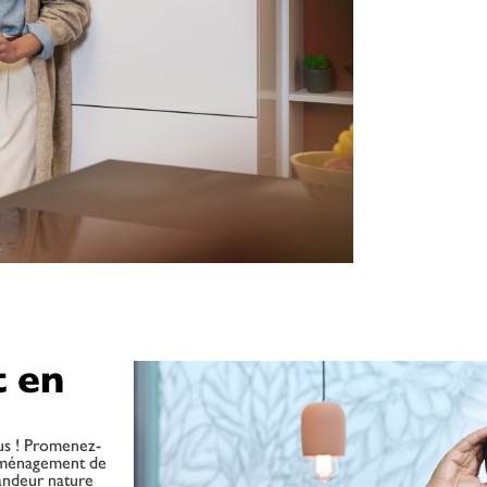
 en
us ! Promenez-
 aménagement de
andeur nature