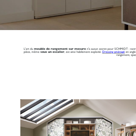
L'art du
meuble de rangement sur mesure
n'a aucun secret pour SCHMIDT : notre 
pièce, même
sous un escalier
, est ainsi habilement exploité.
Dressing aménagé
en angle
rangement, spac