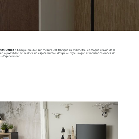
ts utiles
! Chaque meuble sur mesure est fabriqué au millimètre, et chaque recoin de la
lier la possibilité de réaliser un espace bureau design, au style unique et incluant colonnes de
is d’agencement.