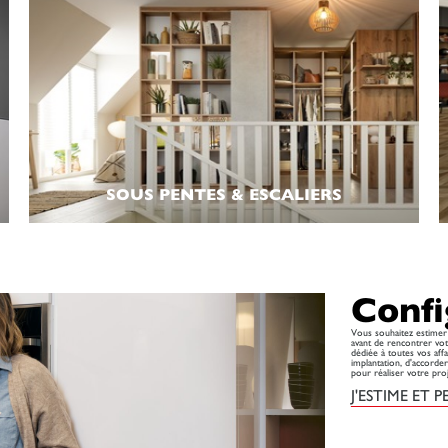
SOUS PENTES & ESCALIERS
Confi
Vous souhaitez estimer 
avant de rencontrer vot
dédiée à toutes vos aff
implantation, d'accorde
pour réaliser votre pro
J'ESTIME ET