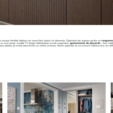
marque familiale déploie son savoir-faire depuis six décennies. Optimisez des espaces perdus en
rangemen
 ou sous pente, meuble TV design, bibliothèque murale suspendue,
agencement de placards
... Sans oub
ieux plateau de travail, blocs-tiroirs ou niches ouvertes. Notre expertise du sur-mesure relèvera tous vos déf