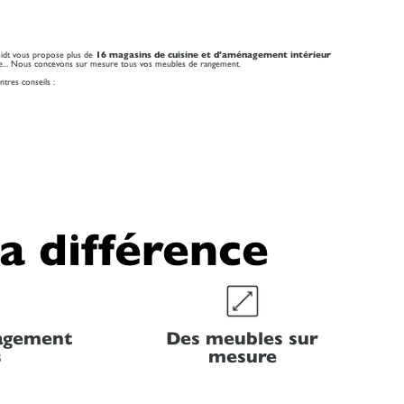
midt vous propose plus de
16 magasins de cuisine et d'aménagement intérieur
ambre... Nous concevons sur mesure tous vos meubles de rangement.
tres conseils :
la différence
nagement
Des meubles sur
s
mesure