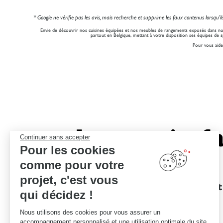
* Google ne vérifie pas les avis, mais recherche et supprime les faux contenus lorsqu'ils 
Envie de découvrir nos cuisines équipées et nos meubles de rangements exposés dans n
partout en Belgique, mettant à votre disposition ses équipes de 
Pour vous aide
Le savoir-fa
Continuer sans accepter
Pour les cookies
comme pour votre
projet, c'est vous
Des garanties
Un devis et
qui décidez !
d'excellence
Nous utilisons des cookies pour vous assurer un
accompagnement personnalisé et une utilisation optimale du site.