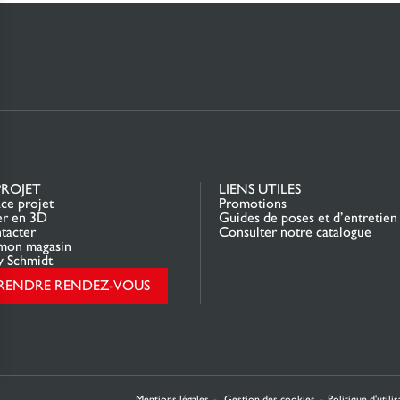
PROJET
LIENS UTILES
ce projet
Promotions
er en 3D
Guides de poses et d’entretien
tacter
Consulter notre catalogue
mon magasin
y Schmidt
RENDRE RENDEZ-VOUS
rantissant la conformité avec les réglementations. Personnalisez vos préférences pour contrôler 
Mentions légales
Gestion des cookies
Politique d'utili