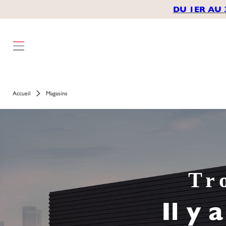
});
DU 1ER AU 
Accueil
Magasins
Tr
Il y