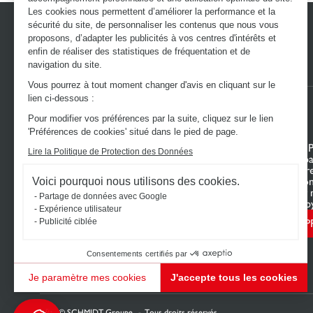
Les cookies nous permettent d’améliorer la performance et la
sécurité du site, de personnaliser les contenus que nous vous
proposons, d’adapter les publicités à vos centres d'intérêts et
enfin de réaliser des statistiques de fréquentation et de
navigation du site.
Vous pourrez à tout moment changer d'avis en cliquant sur le
lien ci-dessous :
Pour modifier vos préférences par la suite, cliquez sur le lien
'Préférences de cookies' situé dans le pied de page.
DÉCOUVREZ L’UNIVERS SCHMIDT
VOTRE 
Lire la Politique de Protection des Données
Cuisines sur mesure
Mon espa
Dressings sur mesure
Configur
Meubles et rangements sur mesure
Nous con
Voici pourquoi nous utilisons des cookies.
Salle de bains sur mesure
Trouver 
Partage de données avec Google
Schmidt pour les pros
Le club b
Expérience utilisateur
Publicité ciblée
P
Consentements certifiés par
Je paramètre mes cookies
J'accepte tous les cookies
Plateforme de Gestion du Consentement : Personnalisez vos Options
Axeptio consent
Notre plateforme vous permet d'adapter et de gérer vos paramètres de confidentialité, en ga
2026 © SCHMIDT Groupe
Tous droits réservés