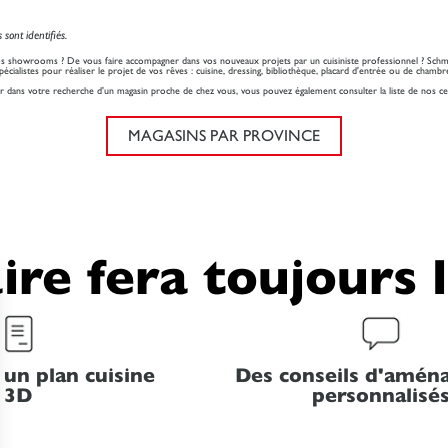
sont identifiés.
os showrooms ? De vous faire accompagner dans vos nouveaux projets par un cuisiniste professionnel ? Sch
spécialistes pour réaliser le projet de vos rêves : cuisine, dressing, bibliothèque, placard d'entrée ou de ch
r dans votre recherche d'un magasin proche de chez vous, vous pouvez également consulter la liste de nos cen
MAGASINS PAR PROVINCE
ire fera toujours 
 un plan cuisine
Des conseils d'amé
3D
personnalisé