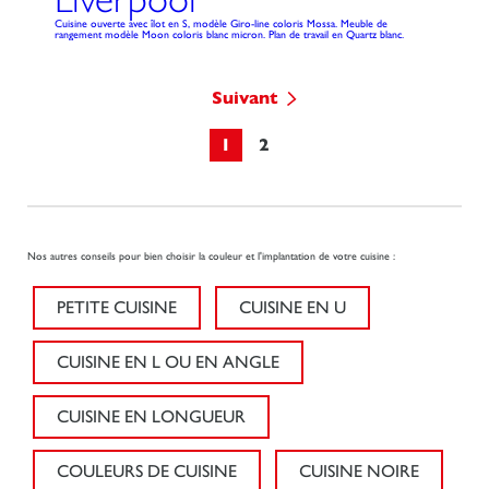
Cuisine ouverte avec îlot en S, modèle Giro-line coloris Mossa. Meuble de
rangement modèle Moon coloris blanc micron. Plan de travail en Quartz blanc.
Suivant
1
2
Nos autres conseils pour bien choisir la couleur et l'implantation de votre cuisine :
PETITE CUISINE
CUISINE EN U
CUISINE EN L OU EN ANGLE
CUISINE EN LONGUEUR
COULEURS DE CUISINE
CUISINE NOIRE