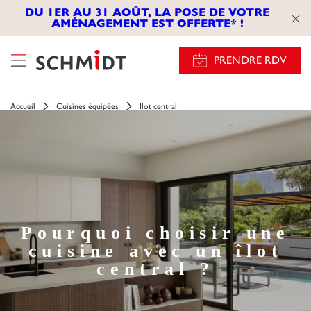
});
DU 1ER AU 31 AOÛT, LA POSE DE VOTRE
AMÉNAGEMENT EST OFFERTE* !
PRENDRE RDV
Accueil
Cuisines équipées
Ilot central
Pourquoi choisir une
cuisine avec un îlot
central ?