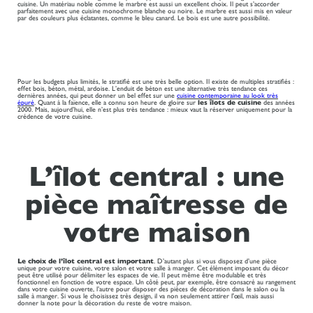
cuisine. Un matériau noble comme le marbre est aussi un excellent choix. Il peut s’accorder
parfaitement avec une cuisine monochrome blanche ou noire. Le marbre est aussi mis en valeur
par des couleurs plus éclatantes, comme le bleu canard. Le bois est une autre possibilité.
Pour les budgets plus limités, le stratifié est une très belle option. Il existe de multiples stratifiés :
effet bois, béton, métal, ardoise. L’enduit de béton est une alternative très tendance ces
dernières années, qui peut donner un bel effet sur une
cuisine contemporaine au look très
épuré
. Quant à la faïence, elle a connu son heure de gloire sur
les îlots de cuisine
des années
2000. Mais, aujourd’hui, elle n’est plus très tendance : mieux vaut la réserver uniquement pour la
crédence de votre cuisine.
L’îlot central : une
pièce maîtresse de
votre maison
Le choix de l’îlot central est important
. D’autant plus si vous disposez d’une pièce
unique pour votre cuisine, votre salon et votre salle à manger. Cet élément imposant du décor
peut être utilisé pour délimiter les espaces de vie. Il peut même être modulable et très
fonctionnel en fonction de votre espace. Un côté peut, par exemple, être consacré au rangement
dans votre cuisine ouverte, l’autre pour disposer des pièces de décoration dans le salon ou la
salle à manger. Si vous le choisissez très design, il va non seulement attirer l'œil, mais aussi
donner la note pour la décoration du reste de votre maison.