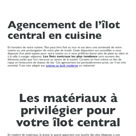
Agencement de l’îlot
central en cuisine
En fonction de votre cuisine, l’îlot peut être fixé au mur et est alors une continuité de votre
cuisine ou une prolongation de votre plan de travail. Cette disposition est conseillée si vous
disposez d’un petit espace pour votre cuisine ou si vous préférez laisser plus de place au salon et
à la salle à manger adjacents.
Les îlots centraux les plus tendance
sont souvent des
éléments isolés que l’on retrouve au centre de la cuisine. Certains en font même un lieu de
repas et l’entourent de chaises de bar. Cet agencement est particulièrement prisé, car il est très
convivial. Il est très adapté aux
cuisines au look moderne
ou industriel.
Les matériaux à
privilégier pour
votre îlot central
En matière de matériaux, le granit, le quartz apportent une touche des plus élégantes à une