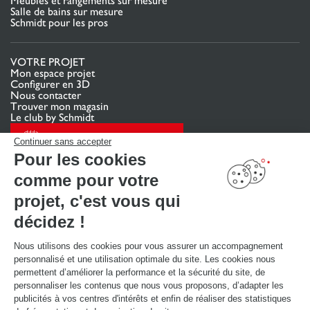
Meubles et rangements sur mesure
Salle de bains sur mesure
Schmidt pour les pros
VOTRE PROJET
Mon espace projet
Configurer en 3D
Nous contacter
Trouver mon magasin
Le club by Schmidt
PRENDRE RENDEZ-VOUS
Continuer sans accepter
Pour les cookies
comme pour votre
LIENS UTILES
Promotions
projet, c'est vous qui
Guides de poses et d’entretien
Consulter notre catalogue
décidez !
Nous utilisons des cookies pour vous assurer un accompagnement
À PROPOS
personnalisé et une utilisation optimale du site. Les cookies nous
Actualités du groupe
permettent d’améliorer la performance et la sécurité du site, de
Nous rejoindre
personnaliser les contenus que nous vous proposons, d’adapter les
Ouvrir un magasin
publicités à vos centres d'intérêts et enfin de réaliser des statistiques