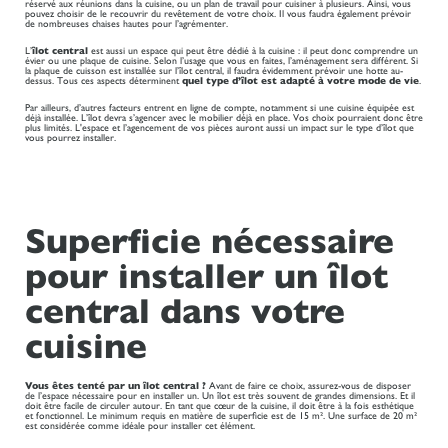
réservé aux réunions dans la cuisine, ou un plan de travail pour cuisiner à plusieurs. Ainsi, vous
pouvez choisir de le recouvrir du revêtement de votre choix. Il vous faudra également prévoir
de nombreuses chaises hautes pour l’agrémenter.
L’
îlot central
est aussi un espace qui peut être dédié à la cuisine : il peut donc comprendre un
évier ou une plaque de cuisine. Selon l’usage que vous en faites, l’aménagement sera différent. Si
la plaque de cuisson est installée sur l’îlot central, il faudra évidemment prévoir une hotte au-
dessus. Tous ces aspects déterminent
quel type d’îlot est adapté à votre mode de vie
.
Par ailleurs, d’autres facteurs entrent en ligne de compte, notamment si une cuisine équipée est
déjà installée. L’îlot devra s’agencer avec le mobilier déjà en place. Vos choix pourraient donc être
plus limités. L'espace et l’agencement de vos pièces auront aussi un impact sur le type d’îlot que
vous pourrez installer.
Superficie nécessaire
pour installer un îlot
central dans votre
cuisine
Vous êtes tenté par un îlot central ?
Avant de faire ce choix, assurez-vous de disposer
de l’espace nécessaire pour en installer un. Un îlot est très souvent de grandes dimensions. Et il
doit être facile de circuler autour. En tant que cœur de la cuisine, il doit être à la fois esthétique
et fonctionnel. Le minimum requis en matière de superficie est de 15 m². Une surface de 20 m²
est considérée comme idéale pour installer cet élément.