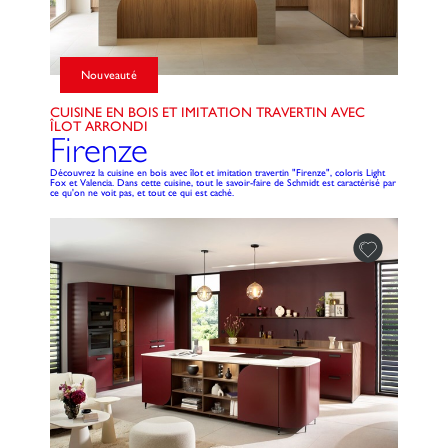
Nouveauté
CUISINE EN BOIS ET IMITATION TRAVERTIN AVEC
ÎLOT ARRONDI
Firenze
Découvrez la cuisine en bois avec îlot et imitation travertin "Firenze", coloris Light
Fox et Valencia. Dans cette cuisine, tout le savoir-faire de Schmidt est caractérisé par
ce qu'on ne voit pas, et tout ce qui est caché.