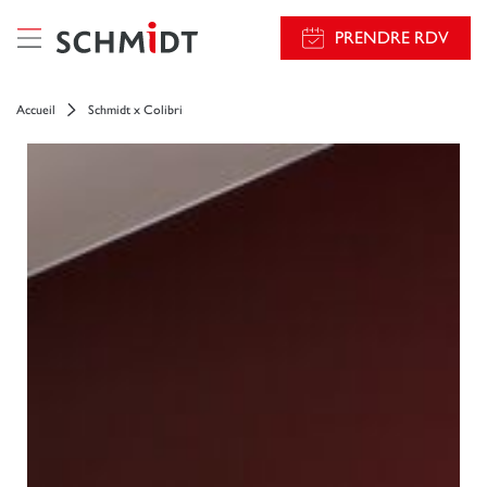
});
PRENDRE RDV
Accueil
Schmidt x Colibri