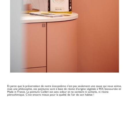
Et parce que la préservation de notre écosystème n’est pas seulement une cause qui nous anime,
mais une philosophie, ces peintures sont à base de résine d’origine végétale à 95% biosourcée et
Made in France. La peinture Colibri est sans odeur et ne contient ni solvants, ni résine
pétrochimique. C’est encore mieux pour la qualité de l’air de son habitat !