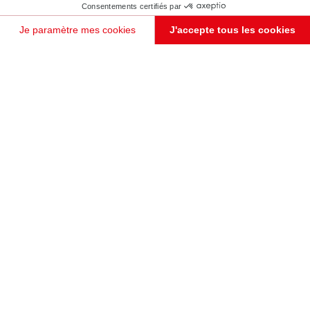
Consentements certifiés par
Je paramètre mes cookies
J'accepte tous les cookies
Plateforme de Gestion du Consentement : Personnalisez vos Options
Axeptio consent
Notre plateforme vous permet d'adapter et de gérer vos paramètres de confidentialité, en garant
JE PRENDS RENDEZ-VOUS !
MEUBLE EN ESCALIER EFFET DESTRUCTURÉ
Leicester
Ce meuble (coloris bois Amber Oak et blanc) habille avec élégance l'entrée dans un harmonieux mélange de
niches ouvertes et de portes battantes, combiné à un dégradé de profondeur.
Le savoir-faire fera