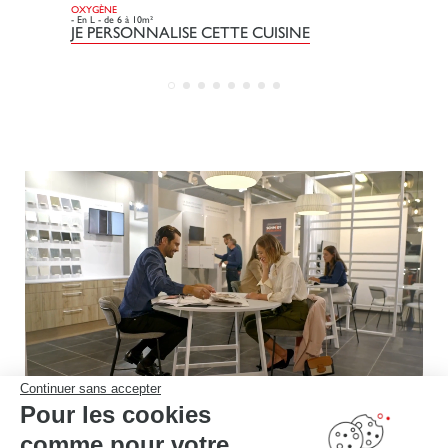
OXYGÈNE
DO
- En L - de 6 à 10m²
- L
JE PERSONNALISE CETTE CUISINE
J
Continuer sans accepter
Pour les cookies
Rencontrez votre
comme pour votre