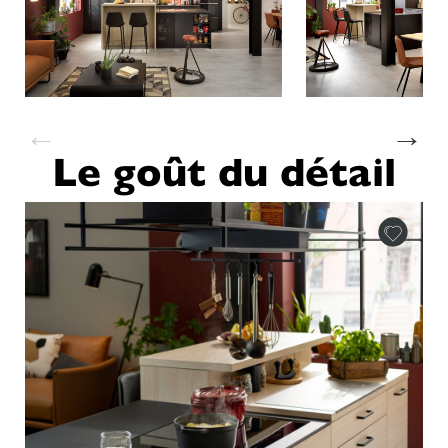
←
→
Le goût du détail