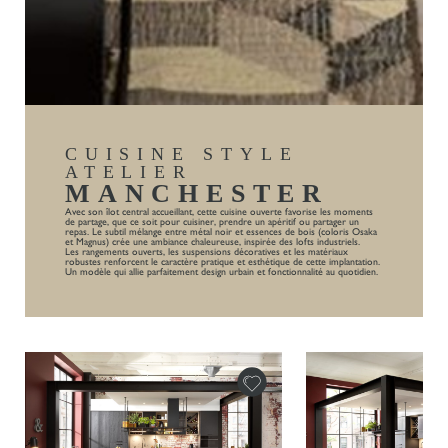
CUISINE STYLE
ATELIER
MANCHESTER
Avec son îlot central accueillant, cette cuisine ouverte favorise les moments
de partage, que ce soit pour cuisiner, prendre un apéritif ou partager un
repas. Le subtil mélange entre métal noir et essences de bois (coloris Osaka
et Magnus) crée une ambiance chaleureuse, inspirée des lofts industriels.
Les rangements ouverts, les suspensions décoratives et les matériaux
robustes renforcent le caractère pratique et esthétique de cette implantation.
Un modèle qui allie parfaitement design urbain et fonctionnalité au quotidien.