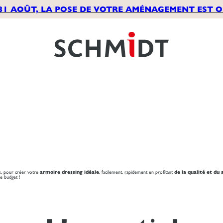
31 AOÛT, LA POSE DE VOTRE AMÉNAGEMENT EST OF
ls, pour créer votre
armoire dressing idéale
, facilement, rapidement en profitant
de la qualité et du
e budget !