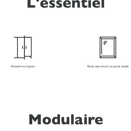
L'essentiel
Encastré ou à poser
Porte avec miroir ou porte simple
Modulaire