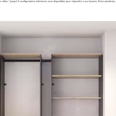
os idées ! Jusqu’à 5 configurations intérieures sont disponibles pour répondre à vos besoins. Entre penderies, t