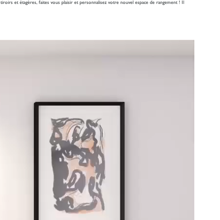
iroirs et étagères, faites vous plaisir et personnalisez votre nouvel espace de rangement ! Il