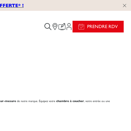
FERTE* !
PRENDRE RDV
 sur-mesure
de notre marque. Équipez votre
chambre à coucher
, votre entrée ou une