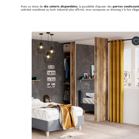
Avec un choix de
dix coloris disponibles
, la possibilité d’ajouter des
portes coulissan
sobriété scandinave au look industriel plus affirmé, vous composez un dressing à la fois élég