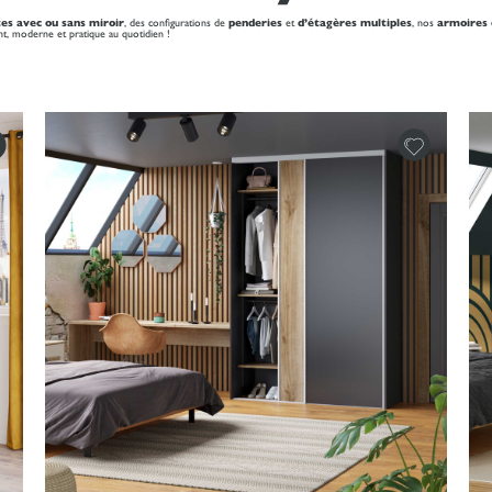
tes avec ou sans miroir
, des configurations de
penderies
et
d’étagères multiples
, nos
armoires 
ant, moderne et pratique au quotidien !