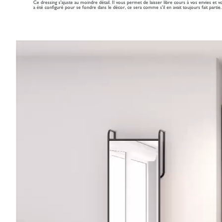
Ce dressing s'ajuste au moindre détail. Il vous permet de laisser libre cours à vos envies et v
a été configuré pour se fondre dans le décor, ce sera comme s'il en avait toujours fait partie.