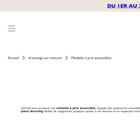
});
DU 1ER AU 
Accueil
dressings-sur-mesure
Meubles à prix accessibles
Schmidt vous propose une
solution à prix accessible
, équipée des accessoires essentie
pièce dressing
dédiée de rangements pratiques ajustés à vos besoins et en respectant votr