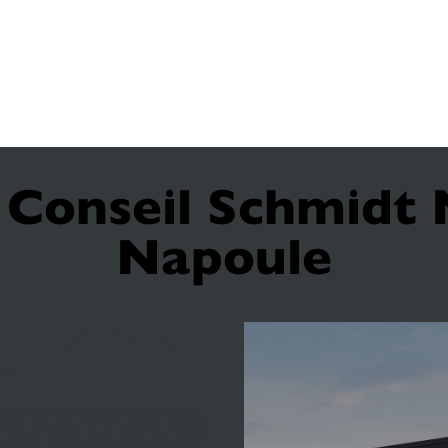
 Conseil Schmidt 
Napoule
cuisiniste
e !
ient à votre disposition pour réaliser votre projet
cieux
. Après avoir reçu votre cadeau de bienvenue,
-Napoule
. Bénéficiez de ses conseils pour peaufiner
aménagée
. Vous bénéficierez également de nos