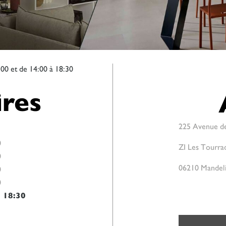
:00 et de 14:00 à 18:30
res
225 Avenue de
0
ZI Les Tourra
0
06210 Mandel
0
0
-
18:30