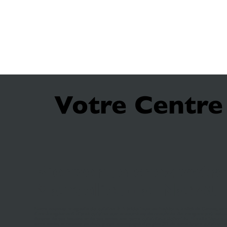
Votre Centre
Bienvenue chez votre 
Mandelieu-la-Napoul
Notre nouveau
magasin de cuisine à Mandelieu-la-Napoule
, à côté de Cannes, se t
d'
aménagement d'une cuisine sur mesure
ou de
meubles de rangement astu
discutez de vos besoins et de vos envies avec votre
cuisiniste Schmidt Mandelieu-la
votre envies et recevez un devis gratuit accompagné d'un plan 3D de votre future
cuisine 