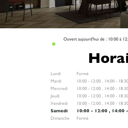
Ouvert
aujourd'hui de : 10:00 à 12
Horai
Lundi
Fermé
Mardi
10:00
-
12:00
,
14:00
-
18:3
Mercredi
10:00
-
12:00
,
14:00
-
18:3
Jeudi
10:00
-
12:00
,
14:00
-
18:3
Vendredi
10:00
-
12:00
,
14:00
-
18:3
Samedi
10:00
-
12:00
,
14:00
Dimanche
Fermé