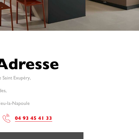
Adresse
 Saint Exupéry,
des,
ieu-la-Napoule
04 93 45 41 33