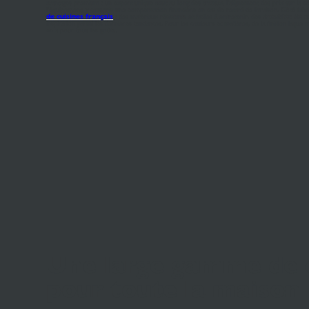
avantages premium : un expert unique tout au long des travaux, l'alignement des prix sur la c
l'équipement, y compris une compensation financière en cas de retard de livraison. Côté fabri
de cuisines français
: des matériaux résistants et faciles à entretenir, des
meubles de c
inspiration parmi les dernières tendances. Pour les couleurs et matières, de la finition laque m
en a pour tous les goûts.
Une large gamme de c
pour toute la maison