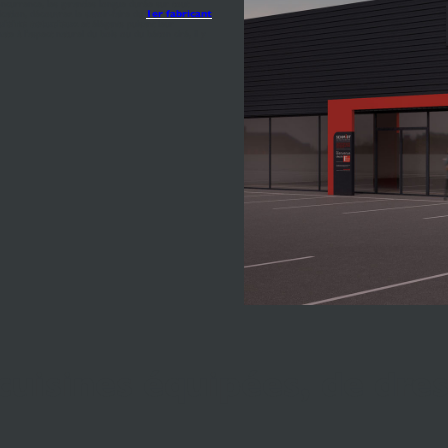
oncurrence, les garanties longue durée sur tout
cation, découvrez le savoir-faire du
1er fabricant
uisine astucieux
et élégants puisant leur
ate à l'aspect naturel du bois ou du béton ciré, il y
uisines équipées, de dres