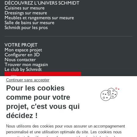
DÉCOUVREZ L’UNIVERS SCHMIDT
Cuisines sur mesure
Dressings sur mesure
Meubles et rangements sur mesure
Salle de bains sur mesure
Schmidt pour les pros
VOTRE PROJET
Mon espace projet
Configurer en 3D
Nous contacter
Trouver mon magasin
Le club by Schmidt
PRENDRE RENDEZ-VOUS
Continuer sans accepter
Pour les cookies
comme pour votre
LIENS UTILES
Promotions
projet, c'est vous qui
Guides de poses et d’entretien
Consulter notre catalogue
décidez !
Nous utilisons des cookies pour vous assurer un accompagnement
À PROPOS
personnalisé et une utilisation optimale du site. Les cookies nous
Actualités du groupe