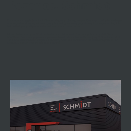
Pezenas, Schmidt
Dans notre magasin Schmidt à Pézenas, chaque projet est unique. Que vous souhaitiez aménager
une nouvelle cuisine ou rénover une pièce existante, nous vous aidons à concevoir un lieu à la
fois esthétique, pratique et cohérent avec votre mode de vie.
Nous réalisons un plan 3D de votre future cuisine, suivi d’un devis précis et gratuit. Vous
bénéficiez d’un accompagnement personnalisé, du choix des matériaux jusqu’à l’installation finale.
Tous nos meubles sont conçus sur mesure, pour une implantation au millimètre près et une
harmonie parfaite avec les volumes existants.