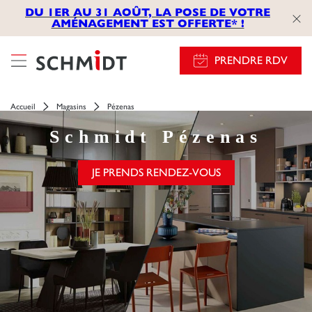
});
DU 1ER AU 31 AOÛT, LA POSE DE VOTRE
AMÉNAGEMENT EST OFFERTE* !
PRENDRE RDV
Accueil
Magasins
Pézenas
Schmidt
Pézenas
JE PRENDS RENDEZ-VOUS