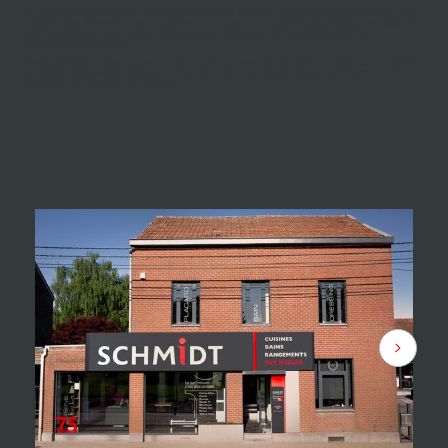
Ils vous attendent dans leur espace pour vous aider à donner vie à toutes vos idées. Dans notre
magasin, vous découvrirez nos
modèles sur mesure de cuisines équipées
, nos salles de
bains modernes et nos meubles design qui vous donneront de l’inspiration pour vos
aménagements d’intérieur.
Votre cuisiniste à Liège est
ouvert du mardi au samedi, de 10h à 12h30 et de 13h30
à 18h30
. Vous nous trouverez rue de Huy 155, Grand Route Waremme – Huy à
Faimes, aux portes de Faimes.