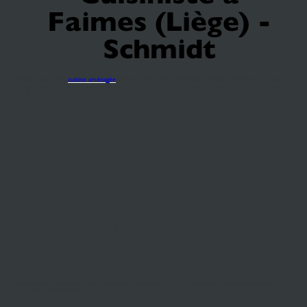
Faimes (Liège) -
Schmidt
Vous rêvez d'une
cuisine aménagée
, unique et qui vous ressemble ? Nous concevons avec vous
un intérieur sur mesure selon vos envies, chez Schmidt à Faimes, nos experts vous accompagne
de A à Z !
Votre cuisiniste à
Faimes, près de
Liège
Rendez-vous en magasin chez Schmidt à Faimes, vers Liège où vous serez chaleureusement
accueilli par M RIHON et son équipe.