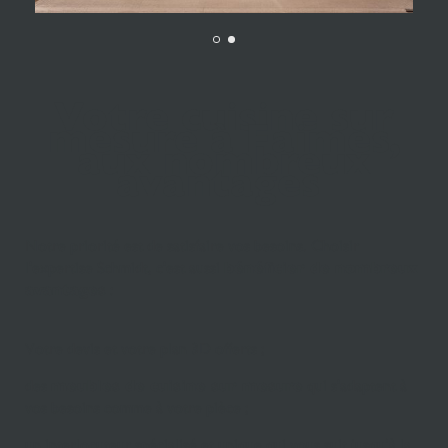
Votre cuisine sur
mesure à Faimes,
aux nombreux
avantages
Notre priorité est de satisfaire vos besoins. Choisir
l'expertise Schmidt, c'est aussi
bénéficier de nombreux
avantages
:
Votre devis et votre plan 3D offerts ;
des
meubles de cuisine sur mesure
qui s'adaptent à
vos besoins comme à votre pièce ;
un interlocuteur spécialisé et unique qui vous suit jusqu’à la