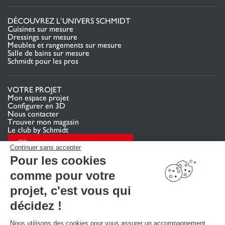
DÉCOUVREZ L’UNIVERS SCHMIDT
Cuisines sur mesure
Dressings sur mesure
Meubles et rangements sur mesure
Salle de bains sur mesure
Schmidt pour les pros
VOTRE PROJET
Mon espace projet
Configurer en 3D
Nous contacter
Trouver mon magasin
Le club by Schmidt
PRENDRE RENDEZ-VOUS
Continuer sans accepter
Pour les cookies
comme pour votre
LIENS UTILES
Promotions
projet, c'est vous qui
Guides de poses et d’entretien
Consulter notre catalogue
décidez !
Nous utilisons des cookies pour vous assurer un accompagnement