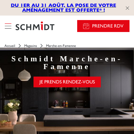
});
DU 1ER AU 31 AOÛT, LA POSE DE VOTRE
AMÉNAGEMENT EST OFFERTE* !
PRENDRE RDV
Accueil
Magasins
Marche-en-Famenne
Schmidt
Marche-en-
Famenne
JE PRENDS RENDEZ-VOUS