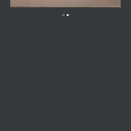
Votre cuisine sur
mesure à Marche-
en-Famenne
Chez Schmidt, la cuisine parfaite est celle qui vous ressemble
et qui correspond à votre mode de vie. Avec le sur-mesure,
vous ne laissez rien au hasard :
La
dimension des meubles de cuisine
en hauteur, en
largeur et en profondeur ;
les coloris des façades, parmi une
sélection de plus de
60 teintes
;