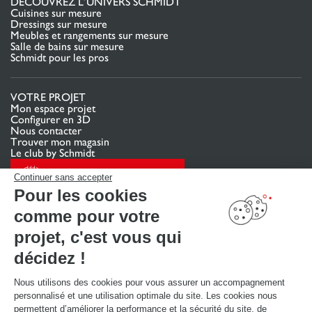
DÉCOUVREZ L’UNIVERS SCHMIDT
Cuisines sur mesure
Dressings sur mesure
Meubles et rangements sur mesure
Salle de bains sur mesure
Schmidt pour les pros
VOTRE PROJET
Mon espace projet
Configurer en 3D
Nous contacter
Trouver mon magasin
Le club by Schmidt
PRENDRE RENDEZ-VOUS
Continuer sans accepter
Pour les cookies
comme pour votre
LIENS UTILES
Promotions
projet, c'est vous qui
Guides de poses et d’entretien
Consulter notre catalogue
décidez !
Nous utilisons des cookies pour vous assurer un accompagnement
À PROPOS
personnalisé et une utilisation optimale du site. Les cookies nous
Actualités du groupe
permettent d’améliorer la performance et la sécurité du site, de