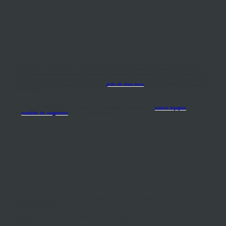
province du
Luxembourg
Monsieur David Mariano et son équipe sont heureux de vous accueillir dans
leur magasin Schmidt à Marche-en-Famenne
. Parcourez les rayons de notre hall
d'exposition, vous trouverez toutes sortes d'idées pour composer votre
cuisine équipée
idéale
. Nos experts se tiennent à votre disposition pour vous conseiller et vous accompagner
dans vos projets d'aménagement sur mesure
près de chez vous
, quels que soient vos besoins et
votre budget.
Venez trouver l'inspiration dans notre hall d'exposition consacré à la
cuisine équipée
,
aux
meubles de rangement
et aux salles de bain.
Les privilèges
Schmidt :
Avec SCHMIDT vous bénéficiez du 3D Fit : des meubles
sur mesure
, conçus
spécifiquement pour s'adapter à votre habitat.
C'est aussi un seul interlocuteur depuis l'étude de votre devis gratuit avec plan en 3D, jusqu'à la
mise en service finale.
Les prix de vos meubles sont étudiés pour être les plus justes, avec remboursement de la
différence.