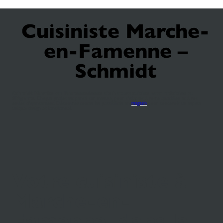
Cuisiniste Marche-
en-Famenne –
Schmidt
Schmidt Marche-en-Famenne
donne vie à votre cuisine avec précision et
élégance
. Chaque projet est pensé sur mesure, pour s’adapter à votre quotidien et à vos
envies d’agencement. Découvrez toutes les possibilités en
magasin
pour concevoir un espace
unique, design et fonctionnel.
Votre cuisiniste à
Marche-en-
Famenne, dans la