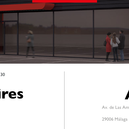
:30
res
Av. de Las Am
29006 Málaga