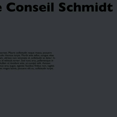
e Conseil Schmid
t amet,
 elit.
 laoreet. Mauris sollicitudin neque massa, posuere
culis rhoncus turpis. Morbi ante tellus, congue vitae
m, ultrices non venenatis id, sollicitudin ac dolor. In
e id vehicula tortor. Sed nunc arcu, pellentesque in
ullam et tincidunt ante, ut suscipit velit. Aenean
mus arcu augue, egestas faucibus finibus non, sagittis
c magna lacinia, posuere elit eu, sollicitudin turpis.