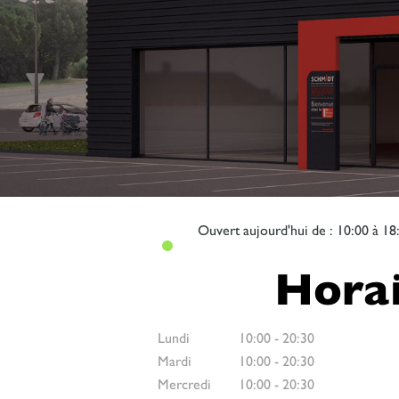
Ouvert
aujourd'hui de : 10:00 à 18
Horai
Lundi
10:00
-
20:30
Mardi
10:00
-
20:30
Mercredi
10:00
-
20:30