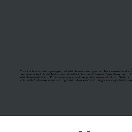
Lorem ipsum dolor sit
Curabitur blandit scelerisque sapien, vel vehicula sem scelerisque quis. Nunc ornare tincidunt 
non, placerat vehicula dui. Nulla malesuada tellus in lacus mollis laoreet. Proin libero quam, ul
vehicula venenatis libero. Proin viverra neque eu dolor pretium ornare id vel orci. Nullam et tin
lectus nulla. Sed auctor neque sem, eget varius diam volutpat id. Integer nec magna lacinia, posue