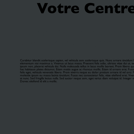
Votre Centr
Lorem ipsum dolor si
consectetur adipiscing
Curabitur blandit scelerisque sapien, vel vehicula sem scelerisque quis. Nunc ornare tincidunt
elementum nisi maximus a. Vivamus ut lacus massa. Praesent felis odio, ultrices vitae dui ut, ia
ipsum non, placerat vehicula dui. Nulla malesuada tellus in lacus mollis laoreet. Proin libero qua
hac habitasse platea dictumst. Etiam mattis augue ac rhoncus mollis. Etiam id ornare erat. Fusc
felis eget, vehicula venenatis libero. Proin viverra neque eu dolor pretium ornare id vel orci. N
molestie ipsum eu massa lacinia tincidunt. Fusce nec consectetur felis, vitae eleifend erat. Viva
at nunc. Sed fringilla lectus nulla. Sed auctor neque sem, eget varius diam volutpat id. Integer ne
Donec eleifend id elit a mollis.