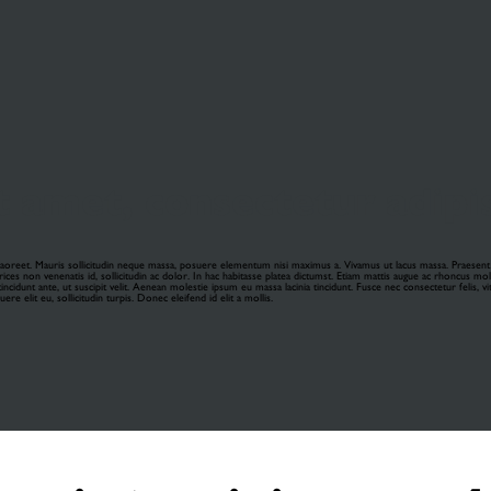
 amet, consectetur adipisc
laoreet. Mauris sollicitudin neque massa, posuere elementum nisi maximus a. Vivamus ut lacus massa. Praesent fel
trices non venenatis id, sollicitudin ac dolor. In hac habitasse platea dictumst. Etiam mattis augue ac rhoncus moll
cidunt ante, ut suscipit velit. Aenean molestie ipsum eu massa lacinia tincidunt. Fusce nec consectetur felis, vita
re elit eu, sollicitudin turpis. Donec eleifend id elit a mollis.