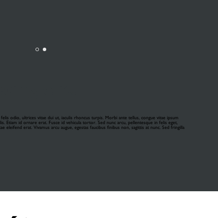
ing elit.
is odio, ultrices vitae dui ut, iaculis rhoncus turpis. Morbi ante tellus, congue vitae ipsum
is. Etiam id ornare erat. Fusce id vehicula tortor. Sed nunc arcu, pellentesque in felis eget,
e eleifend erat. Vivamus arcu augue, egestas faucibus finibus non, sagittis at nunc. Sed fringilla