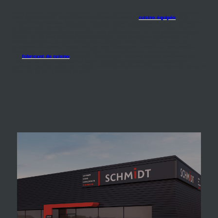
Notre nouveau
magasin de cuisine à Saint-Maximin-la-Sainte-Baume
, se tient à
votre disposition pour réaliser votre projet d'aménagement de
cuisine équipée
ou de
rangements
astucieux. Après avoir reçu votre cadeau de bienvenue, discutez de vos besoins
et de vos envies avec votre
cuisiniste Schmidt Saint-Maximin-la-Sainte-Baume
.
Bénéficiez de ses conseils pour peaufiner votre envies et recevez un devis gratuit accompagné
d'un plan 3D de votre future
cuisine aménagée
. Vous bénéficierez également de nos
avantages premium : un expert unique tout au long des travaux, l'alignement des prix sur la
concurrence, les garanties longue durée sur tout l'équipement, y compris une compensation
financière en cas de retard de livraison. Côté fabrication, découvrez le savoir-faire du
1er
fabricant de cuisine
français
: des matériaux résistants et faciles à entretenir, des
meubles de cuisine
astucieux et élégants puisant leur inspiration parmi les dernières
tendances. Pour les couleurs et matières, de la finition laque mate à l'aspect naturel du bois ou du
béton ciré, il y en a pour tous les goûts.