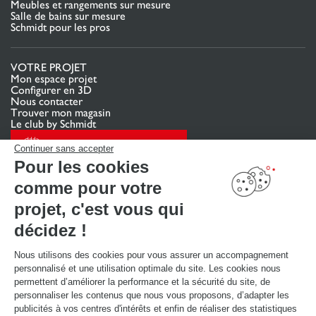
Meubles et rangements sur mesure
Salle de bains sur mesure
Schmidt pour les pros
VOTRE PROJET
Mon espace projet
Configurer en 3D
Nous contacter
Trouver mon magasin
Le club by Schmidt
PRENDRE RENDEZ-VOUS
Continuer sans accepter
Pour les cookies
comme pour votre
LIENS UTILES
Promotions
projet, c'est vous qui
Guides de poses et d’entretien
Consulter notre catalogue
décidez !
Nous utilisons des cookies pour vous assurer un accompagnement
À PROPOS
personnalisé et une utilisation optimale du site. Les cookies nous
Actualités du groupe
permettent d’améliorer la performance et la sécurité du site, de
Nous rejoindre
personnaliser les contenus que nous vous proposons, d’adapter les
Ouvrir un magasin
publicités à vos centres d'intérêts et enfin de réaliser des statistiques