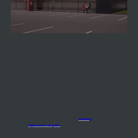
Une large gamme de
cuisines sur mesure,
de dressing et de
meubles pour toute la
maison
Découvrez nos modèles en exposition et les différentes ambiances que SCHMIDT a imaginé
pour vous. Vous avez envie d'installer une
cuisine sur mesure
? De moderniser votre salle
de bain ou de compléter votre chambre à coucher d'un
dressing
? Laissez-vous séduire par
notre large gamme de meubles de rangement de haute qualité :
bibliothèques
,
placards
,
meubles TV
,
séparateurs de pièce
... De style design, moderne, rustique ou dans un esprit
scandinave chaleureux, autant de choix à votre disposition pour vous équiper de meubles qui
vous ressemblent et que vous prendrez plaisir à utiliser au quotidien. Et comme tous les détails
comptent, nous nous occupons également de l'éclairage intégré aux meubles. Notre équipe de
conseillers vous orienteront vers les modèles qui mettront en valeur votre nouvelle installation.