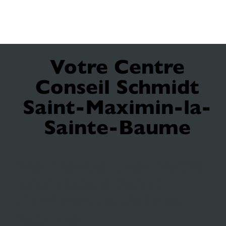
Votre Centre
Conseil Schmidt
Saint-Maximin-la-
Sainte-Baume
Bienvenue chez votre
cuisiniste à Saint-
Maximin-la-Sainte-
Baume!