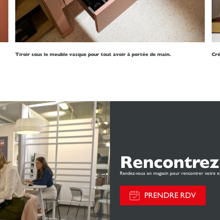
Tiroir sous le meuble vasque pour tout avoir à portée de main.
Cré
Rencontrez
Rendez-vous en magasin pour rencontrer votre e
PRENDRE RDV