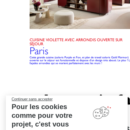
CUISINE VIOLETTE AVEC ARRONDIS OUVERTE SUR
SÉJOUR
Paris
Cette grande cuisine (coloris Purple et Fox, et plan de travail coloris Gold Marmor)
ouverte sur le séjour est fonctionnelle et dispose d’un design très abouti. Le plus ? 
façades arrondies qui se marient parfaitement avec les murs !
Le savoir-fa
Continuer sans accepter
Pour les cookies
comme pour votre
projet, c'est vous
Des garanties
Un devis et