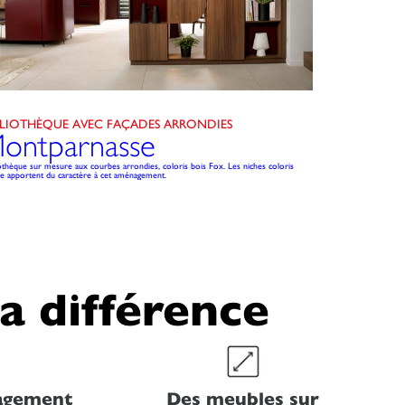
BLIOTHÈQUE AVEC FAÇADES ARRONDIES
ontparnasse
iothèque sur mesure aux courbes arrondies, coloris bois Fox. Les niches coloris
le apportent du caractère à cet aménagement.
la différence
nagement
Des meubles sur