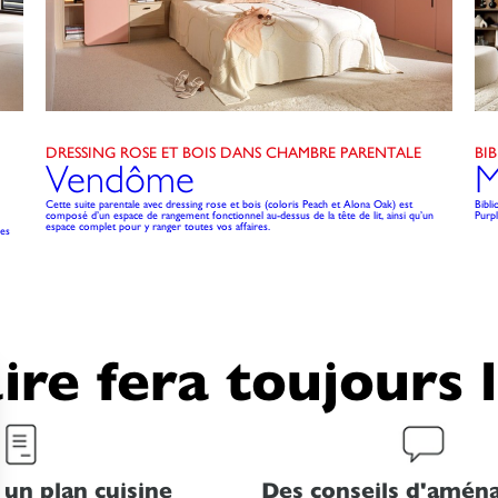
DRESSING ROSE ET BOIS DANS CHAMBRE PARENTALE
BI
Vendôme
M
Cette suite parentale avec dressing rose et bois (coloris Peach et Alona Oak) est
Bibl
composé d’un espace de rangement fonctionnel au-dessus de la tête de lit, ainsi qu’un
Purp
espace complet pour y ranger toutes vos affaires.
Les
ire fera toujours 
 un plan cuisine
Des conseils d'amé