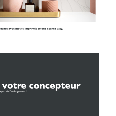
dence avec motifs imprimés coloris Stencil Clay.
 votre concepteur
xpert de l'aménagement !