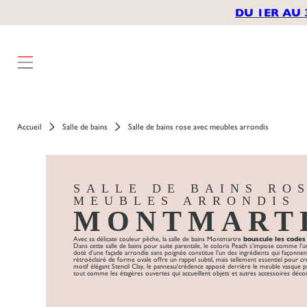
});
DU 1ER AU 
Accueil
Salle de bains
Salle de bains rose avec meubles arrondis
SALLE DE BAINS RO
MEUBLES ARRONDIS
MONTMART
Avec sa délicate couleur pêche, la salle de bains
Montmartre
bouscule les codes
Dans cette salle de bains pour suite parentale, le coloris Peach s’impose comme l’
doté d’une façade arrondie sans poignée constitue l’un des ingrédients qui façonnent
rétroéclairé de forme ovale offre un rappel subtil, mais tellement essentiel pour c
motif élégant Stencil Clay, le panneau/crédence apposé derrière le meuble vasque pa
tout comme les étagères ouvertes qui accueillent objets et autres accessoires décora