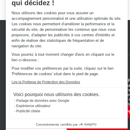
qui décidez !
d'excellence
Nous utilisons des cookies pour vous assurer un
accompagnement personnalisé et une utilisation optimale du site.
Les cookies nous permettent d’améliorer la performance et la
sécurité du site, de personnaliser les contenus que nous vous
proposons, d’adapter les publicités à vos centres d'intérêts et
enfin de réaliser des statistiques de fréquentation et de
navigation du site.
Vous pourrez à tout moment changer d'avis en cliquant sur le
lien ci-dessous :
Pour modifier vos préférences par la suite, cliquez sur le lien
'Préférences de cookies' situé dans le pied de page.
DÉCOUVREZ L’UNIVERS SCHMIDT
VOTRE 
Lire la Politique de Protection des Données
Cuisines sur mesure
Mon espa
Dressings sur mesure
Configur
Meubles et rangements sur mesure
Nous con
Voici pourquoi nous utilisons des cookies.
Salle de bains sur mesure
Trouver 
Partage de données avec Google
Schmidt pour les pros
Le club b
Expérience utilisateur
P
Publicité ciblée
Consentements certifiés par