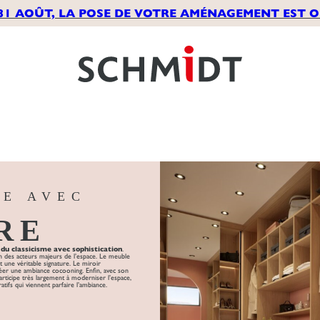
31 AOÛT, LA POSE DE VOTRE AMÉNAGEMENT EST OF
SE AVEC
RE
 du classicisme avec sophistication
.
un des acteurs majeurs de l’espace. Le meuble
 une véritable signature. Le miroir
réer une ambiance cocooning. Enfin, avec son
rticipe très largement à moderniser l’espace,
tifs qui viennent parfaire l’ambiance.