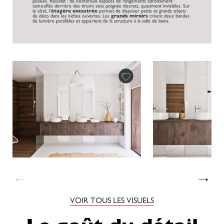
posées. Résultat : de nombreux espaces de rangements adroitement
camouflés derrière des tiroirs sans poignée discrets, quasiment invisibles. Sur
le côté, l’
étagère encastrée
permet de disposer petits et grands objets
de déco dans les niches ouvertes. Les
grands miroirs
créent deux bandes
de lumière parallèles et apportent de la structure à la salle de bains.
←
→
VOIR TOUS LES VISUELS