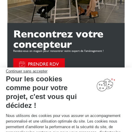
Rencontrez votre
concepteur
Rendez-vous en magasin pour rencontrer votre expert de l'aménagement !
PRENDRE RDV
Continuer sans accepter
Pour les cookies
comme pour votre
projet, c'est vous qui
décidez !
Découvrez d'autres
Nous utilisons des cookies pour vous assurer un accompagnement
aménagements
personnalisé et une utilisation optimale du site. Les cookies nous
permettent d’améliorer la performance et la sécurité du site, de