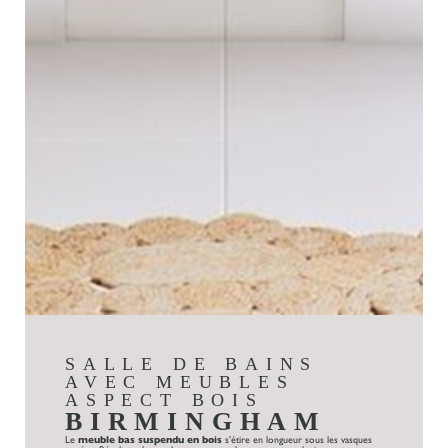
SALLE DE BAINS
AVEC MEUBLES
ASPECT BOIS
BIRMINGHAM
Le
meuble bas suspendu en bois
s’étire en longueur sous les vasques