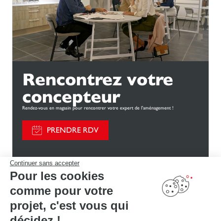
Rencontrez votre
concepteur
Rendez-vous en magasin pour rencontrer votre expert de l'aménagement !
PRENDRE RDV
Continuer sans accepter
Pour les cookies
comme pour votre
Découvrez d'autres
projet, c'est vous qui
décidez !