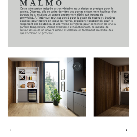
MALMÖ
Cette winestation intégrée est un véritable atout design et pratique pour la
cuisine. Discrète, elle se cache derrière des portes élégamment habillées d’un
bardage bois, révélant un espace entièrement dédié aux instants de
convivialité. À l’intérieur, tout est pensé pour le plaisir de recevoir : étagères
éclairées pour mettre en valeur les verres, croisillons fonctionnels pour le
rangement des bouteilles, et une vitrine réfrigérée pour conserver les crus à
parfaite température. Alliant esthétisme et fonctionnalité, ce meuble de
cuisine dissimule un univers raffiné et chaleureux, facilement accessible dès
que l’occasion se présente.
←
→