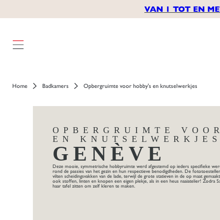
VAN 1 TOT EN ME
Home
Badkamers
Opbergruimte voor hobby's en knutselwerkjes
OPBERGRUIMTE VOO
EN KNUTSELWERKJE
GENÈVE
Deze mooie, symmetrische hobbyruimte werd afgestemd op ieders specifieke wer
rond de passies van het gezin en hun respectieve benodigdheden. De fototoestellen 
vilten scheidingsvakken van de lade, terwijl de grote statieven in de op maat gemaa
ook stoffen, linten en knopen een eigen plekje, als in een heus naaiatelier! Zodra S
haar tafel zitten om zelf kleren te maken.