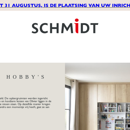
T 31 AUGUSTUS, IS DE PLAATSING VAN UW INRICH
R HOBBY'S
S
eld. De opbergruimten werden ingericht
en kostbare lenzen van Olivier liggen in de
kte nissen staan. Op dezelfde manier kregen
andra een momentje vrij heeft, gaat ze aan