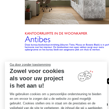
KANTOORRUIMTE IN DE WOONKAMER
Antibes
Deze bureau-boekenkast-inrichting (kleuren Twist, Mossa en Botanic Black) is in per
harmonie met het interieur. De boekenkast met open vakken zorgt voor extra
opbergruimte en het bureau biedt een aangename plek om thuis te werken.
Ga door zonder toestemming
Zowel voor cookies
Het vers
als voor uw project
is het aan u!
We gebruiken cookies om u persoonlijke ondersteuning te bieden
en om ervoor te zorgen dat u de website zo goed mogelijk
Garanties voor uitmuntendheid
Een
gebruikt. Cookies stellen ons in staat om de prestaties en de
veiligheid van de site te verbeteren, de inhoud die wij u aanbieden