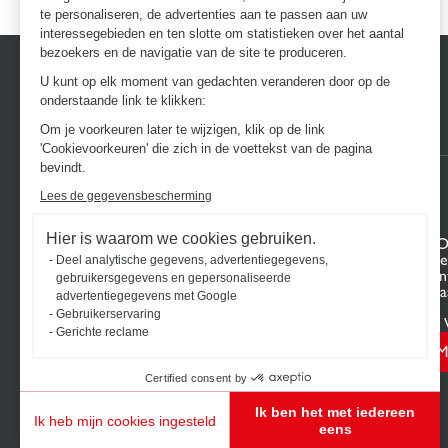
te personaliseren, de advertenties aan te passen aan uw
interessegebieden en ten slotte om statistieken over het aantal
bezoekers en de navigatie van de site te produceren.
U kunt op elk moment van gedachten veranderen door op de
onderstaande link te klikken:
Om je voorkeuren later te wijzigen, klik op de link
'Cookievoorkeuren' die zich in de voettekst van de pagina
bevindt.
Lees de gegevensbescherming
Hier is waarom we cookies gebruiken.
ONTDEK HET UNIVERSUM VAN
UW PRO
SCHMIDT
Projectge
Deel analytische gegevens, advertentiegegevens,
Keukens op maat
Pas uw in
gebruikersgegevens en gepersonaliseerde
Dressing op maat
wensen a
advertentiegegevens met Google
Meubels en opbergkasten
Contact
Gebruikerservaring
Badkamers op maat
Vind uw 
Gerichte reclame
Schmidt voor professionals
M
Certified consent by
Ik ben het met iedereen
Ik heb mijn cookies ingesteld
eens