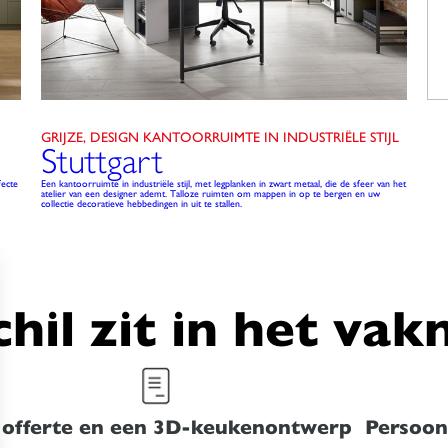
GRIJZE, DESIGN KANTOORRUIMTE IN INDUSTRIËLE STIJL
Stuttgart
fecte
Een kantoorruimte in industriële stijl, met legplanken in zwart metaal, die de sfeer van het
atelier van een designer ademt. Talloze ruimten om mappen in op te bergen en uw
collectie decoratieve hebbedingen in uit te stallen.
chil zit in het va
 offerte en een 3D-keukenontwerp
Persoonl