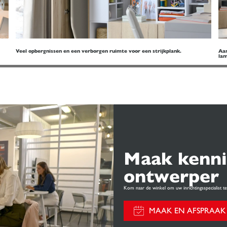
Veel opbergnissen en een verborgen ruimte voor een strijkplank.
Aan
la
Maak kenni
ontwerper
Kom naar de winkel om uw inrichtingsspecialist 
MAAK EN AFSPRAAK