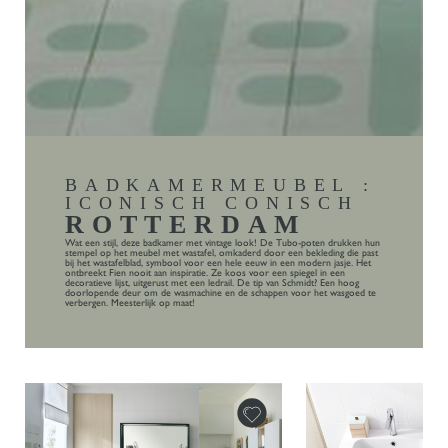
BADKAMERMEUBEL :
ICONISCH CONISCH
ROTTERDAM
Wat een stijl, deze badkamer met vintage look! De Tubo-poten drukken hun
stempel op het meubel met wastafel, omkaderd door een bekleding die past
bij het wastafelblad, symbool voor een hele eeuw in een modern jasje. Het
ontbreekt Fien nooit aan inspiratie. Ze koos voor een spiegel in een
decoratieve lijst, uitgerust met een ledrail. De tip van Schmidt? Een hoog
doorlopende deur om de wasmachine en de schappen voor het wasgoed te
verbergen. Meesterlijk op maat!