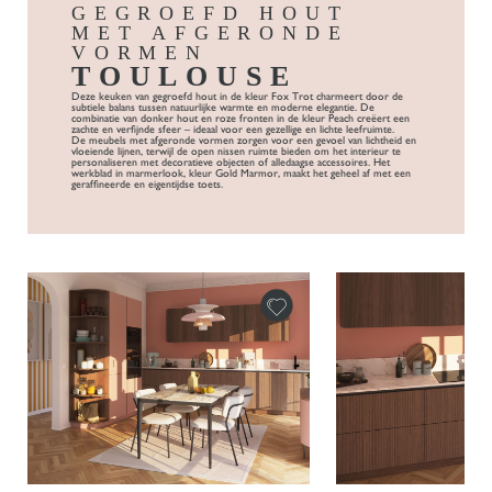
GEGROEFD HOUT
MET AFGERONDE
VORMEN
TOULOUSE
Deze keuken van gegroefd hout in de kleur Fox Trot charmeert door de
subtiele balans tussen natuurlijke warmte en moderne elegantie. De
combinatie van donker hout en roze fronten in de kleur Peach creëert een
zachte en verfijnde sfeer – ideaal voor een gezellige en lichte leefruimte.
De meubels met afgeronde vormen zorgen voor een gevoel van lichtheid en
vloeiende lijnen, terwijl de open nissen ruimte bieden om het interieur te
personaliseren met decoratieve objecten of alledaagse accessoires. Het
werkblad in marmerlook, kleur Gold Marmor, maakt het geheel af met een
geraffineerde en eigentijdse toets.