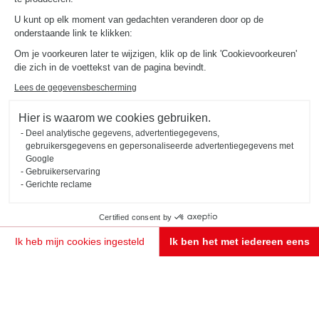
U kunt op elk moment van gedachten veranderen door op de
onderstaande link te klikken:
Om je voorkeuren later te wijzigen, klik op de link 'Cookievoorkeuren'
die zich in de voettekst van de pagina bevindt.
Nieuw
Lees de gegevensbescherming
BEIGE KEUKEN MET HOUT IN L-VORM
Lourmarin
Hier is waarom we cookies gebruiken.
Deel analytische gegevens, advertentiegegevens,
Een L-vormige keuken met een strak design, waarin de balans van de lijnen een perfecte harmonie
gebruikersgegevens en gepersonaliseerde advertentiegegevens met
creëert. Kleur beige Magnolia en hout Fox.
Google
Gebruikerservaring
Gerichte reclame
Certified consent by
Ik heb mijn cookies ingesteld
Ik ben het met iedereen eens
Toestemmingsbeheerplatform: Personaliseer uw opties
Axeptio consent
Ons platform stelt u in staat om uw privacy-instellingen naar wens aan te passen en te beheren
MAAK EEN AFSPRAAK