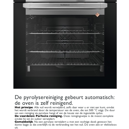
De pyrolysereiniging gebeurt automatisch:
de oven is zelf reinigend.
Het principe
: Alle vuil wordt verwijderd, zelfs daar waar u er niet aan kunt, omdat
het wordt verbrand door de temperatuur van de oven, die tot 500 °C stijgt. De duur
van een reiniging via pyrolyse hangt af van de keuze van de ingestelde cyclus.
De voordelen: Perfecte reiniging.
Deze reinigingswijze is de meest complete
omdat hij vet én suiker verwijdert.
Gemakkelijk
. Na een pyrolyse verwijdert u met een vochtige doek gewoon het
dunne laagje as dat overblijft na de verbranding van het vuil. De oven ziet er vlekkeloos
uit.