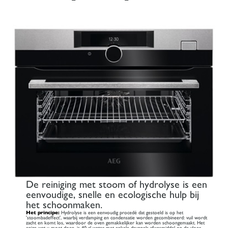
De reiniging met stoom of hydrolyse is een
eenvoudige, snelle en ecologische hulp bij
het schoonmaken.
Het principe:
Hydrolyse is een eenvoudig procedé dat gestoeld is op het
'stoombadeffect', waarbij verdamping en condensatie worden gecombineerd: vuil wordt
zacht en komt los, waardoor de oven gemakkelijker kan worden schoongemaakt. Het
enige wat u moet doen, is 40 cl water met enkele druppels afwasmiddel op de vloer