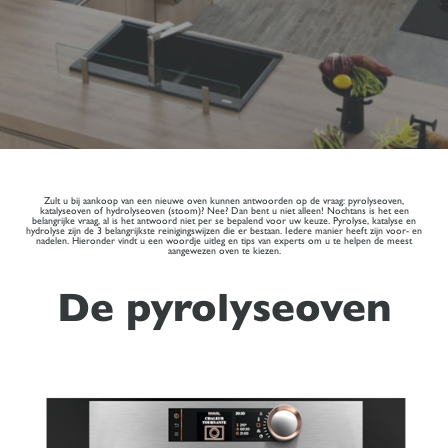
Zult u bij aankoop van een nieuwe oven kunnen antwoorden op de vraag: pyrolyseoven,
katalyseoven of hydrolyseoven (stoom)? Nee? Dan bent u niet alleen! Nochtans is het een
belangrijke vraag, al is het antwoord niet per se bepalend voor uw keuze. Pyrolyse, katalyse en
hydrolyse zijn de 3 belangrijkste reinigingswijzen die er bestaan. Iedere manier heeft zijn voor- en
nadelen. Hieronder vindt u een woordje uitleg en tips van experts om u te helpen de meest
aangewezen oven te kiezen.
De pyrolyseoven