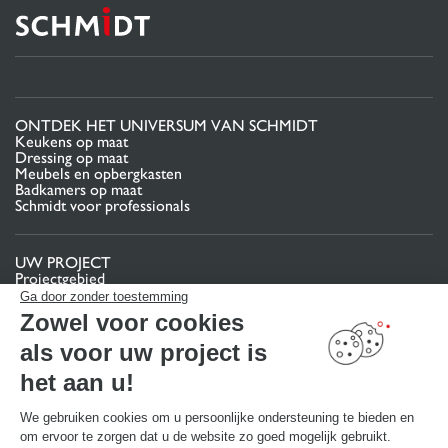
ONTDEK HET UNIVERSUM VAN SCHMIDT
Keukens op maat
Dressing op maat
Meubels en opbergkasten
Badkamers op maat
Schmidt voor professionals
UW PROJECT
Projectgebied
Pas uw interieurproject aan uw eigen wensen aan
Ga door zonder toestemming
Contact
Zowel voor cookies
Vind uw Winkel
als voor uw project is
MAAK EEN AFSPRAAK
het aan u!
We gebruiken cookies om u persoonlijke ondersteuning te bieden en
NUTTIGE LINKS
om ervoor te zorgen dat u de website zo goed mogelijk gebruikt.
Promoties