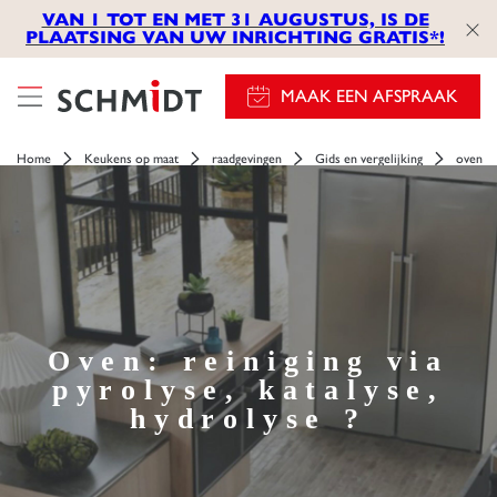
VAN 1 TOT EN MET 31 AUGUSTUS, IS DE
PLAATSING VAN UW INRICHTING GRATIS*!
MAAK EEN AFSPRAAK
Home
Keukens op maat
raadgevingen
Gids en vergelijking
oven
Oven: reiniging via
pyrolyse, katalyse,
hydrolyse ?