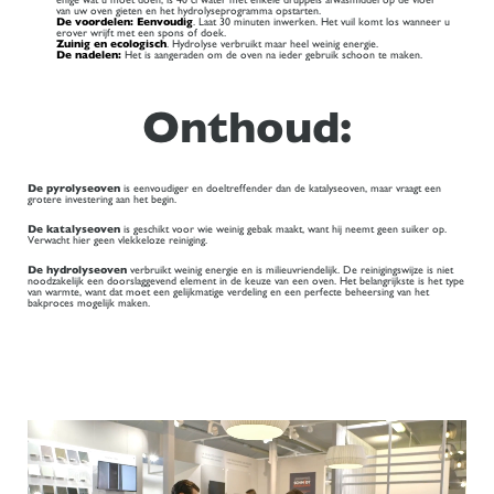
van uw oven gieten en het hydrolyseprogramma opstarten.
De voordelen: Eenvoudig
. Laat 30 minuten inwerken. Het vuil komt los wanneer u
erover wrijft met een spons of doek.
Zuinig en ecologisch
. Hydrolyse verbruikt maar heel weinig energie.
De nadelen:
Het is aangeraden om de oven na ieder gebruik schoon te maken.
Onthoud:
De pyrolyseoven
is eenvoudiger en doeltreffender dan de katalyseoven, maar vraagt een
grotere investering aan het begin.
De katalyseoven
is geschikt voor wie weinig gebak maakt, want hij neemt geen suiker op.
Verwacht hier geen vlekkeloze reiniging.
De hydrolyseoven
verbruikt weinig energie en is milieuvriendelijk. De reinigingswijze is niet
noodzakelijk een doorslaggevend element in de keuze van een oven. Het belangrijkste is het type
van warmte, want dat moet een gelijkmatige verdeling en een perfecte beheersing van het
bakproces mogelijk maken.