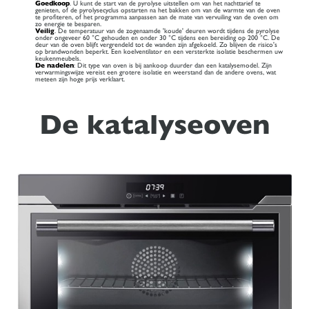
Goedkoop
. U kunt de start van de pyrolyse uitstellen om van het nachttarief te
genieten, of de pyrolysecyclus opstarten na het bakken om van de warmte van de oven
te profiteren, of het programma aanpassen aan de mate van vervuiling van de oven om
zo energie te besparen.
Veilig
. De temperatuur van de zogenaamde 'koude' deuren wordt tijdens de pyrolyse
onder ongeveer 60 °C gehouden en onder 30 °C tijdens een bereiding op 200 °C. De
deur van de oven blijft vergrendeld tot de wanden zijn afgekoeld. Zo blijven de risico's
op brandwonden beperkt. Een koelventilator en een versterkte isolatie beschermen uw
keukenmeubels.
De nadelen
: Dit type van oven is bij aankoop duurder dan een katalysemodel. Zijn
verwarmingswijze vereist een grotere isolatie en weerstand dan de andere ovens, wat
meteen zijn hoge prijs verklaart.
De katalyseoven