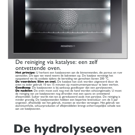
De reiniging via katalyse: een zelf
ontvettende oven.
Het principe:
U herkent een katalyseoven aan de binnenwanden, die poreus en ruw
aanvoelen. Dit type van wand neemt de bakvetten op. De katalyse vernietigt het
opspattend vet via oxidatie tijdens de bereiding van gerechten boven 200 °C.
De voordelen: Slim en snel.
De katalyse kan ook worden uitgevoerd door de
oven na ieder gebruik 10 tot 15 minuten op maximumtemperatuur te laten werken.
Goedkoop
. De katalyseoven is bij aankoop goedkoper dan een pyrolyseoven.
De nadelen
: De oven moet ook nog met de hand worden schoongemaakt. U moet
de reiniging van uw katalyseoven nog afronden met een spons en ontvettend
afwasmiddel. Suiker wordt niet tot as gereduceerd zoals met pyrolyse. De reiniging is
minder grondig. De katalysewanden hebben een beperkte levensduur: om de 5 jaar
ongeveer, afhankelijk van het gebruik, moeten ze worden vervangen. Het gebruik van
aluminiumfolie, schuurproducten of afbijtmiddelen brengt onherroepelijke schade toe
aan uw katalyseoven.
De hydrolyseoven