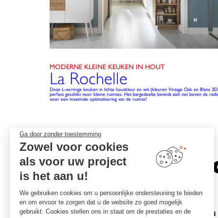
MODERNE KLEINE KEUKEN IN HOUT
La Rochelle
Deze L-vormige keuken in lichte houtkleur en wit (kleuren Vintage Oak en Blanc 3D)
perfect geschikt voor kleine ruimtes. Het bargedeelte bevindt zich net boven de radi
voor een maximale optimalisering van de ruimte!
Ga door zonder toestemming
Zowel voor cookies
Het vers
als voor uw project
is het aan u!
We gebruiken cookies om u persoonlijke ondersteuning te bieden
en om ervoor te zorgen dat u de website zo goed mogelijk
Garanties voor uitmuntendheid
Een
gebruikt. Cookies stellen ons in staat om de prestaties en de