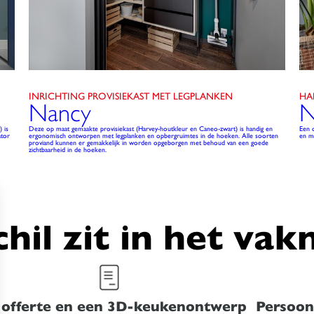
INRICHTING PROVISIEKAST MET LEGPLANKEN
HA
Nancy
N
 is
Deze op maat gemaakte provisiekast (Harvey-houtkleur en Caneo-zwart) is handig en
Een 
ator
ergonomisch ontworpen met legplanken en opbergruimtes in de hoeken. Alle soorten
en ma
proviand kunnen er gemakkelijk in worden opgeborgen met behoud van een goede
zichtbaarheid in de hoeken.
chil zit in het va
 offerte en een 3D-keukenontwerp
Persoonl