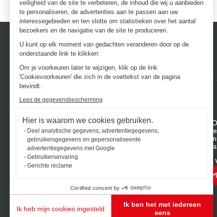
veiligheid van de site te verbeteren, de inhoud die wij u aanbieden
te personaliseren, de advertenties aan te passen aan uw
interessegebieden en ten slotte om statistieken over het aantal
bezoekers en de navigatie van de site te produceren.
U kunt op elk moment van gedachten veranderen door op de
onderstaande link te klikken:
Om je voorkeuren later te wijzigen, klik op de link
'Cookievoorkeuren' die zich in de voettekst van de pagina
bevindt.
Lees de gegevensbescherming
Hier is waarom we cookies gebruiken.
ONTDEK HET UNIVERSUM VAN
UW PRO
SCHMIDT
Projectge
Deel analytische gegevens, advertentiegegevens,
Keukens op maat
Pas uw in
gebruikersgegevens en gepersonaliseerde
Dressing op maat
wensen a
advertentiegegevens met Google
Meubels en opbergkasten
Contact
Gebruikerservaring
Badkamers op maat
Vind uw 
Gerichte reclame
Schmidt voor professionals
M
Certified consent by
Ik ben het met iedereen
Ik heb mijn cookies ingesteld
eens