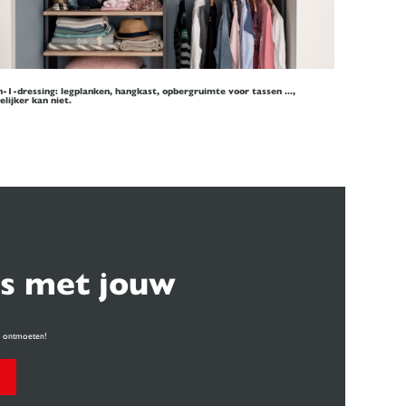
n-1-dressing: legplanken, hangkast, opbergruimte voor tassen ...,
elijker kan niet.
s met jouw
te ontmoeten!