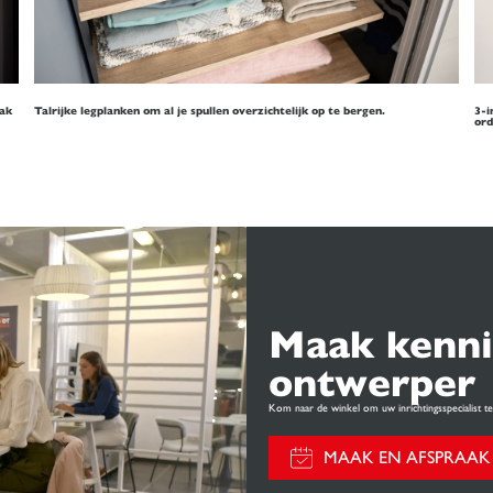
ak
Talrijke legplanken om al je spullen overzichtelijk op te bergen.
3-i
ord
Maak kenni
ontwerper
Kom naar de winkel om uw inrichtingsspecialist 
MAAK EN AFSPRAAK