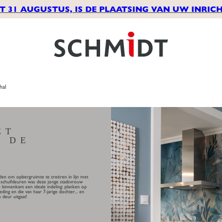
T 31 AUGUSTUS, IS DE PLAATSING VAN UW INRICH
hal
ET
R DE
nden om opbergruimte te creëren in lijn met
 schuifdeuren was deze jonge stadsvrouw
e binnenkant een ideale indeling: planken op
ing en die van haar 7-jarige dochter... en
 deur uitgaat!