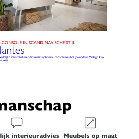
LCONSOLE IN SCANDINAVISCHE STIJL
antes
ordelijke inkomhal met dit multifunctionele consolemeubel (houtkleur Vintage Oak
t wit).
kmanschap
ijk interieuradvies
Meubels op maat