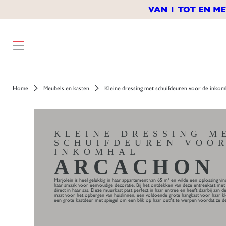
VAN 1 TOT EN ME
Home
Meubels en kasten
Kleine dressing met schuifdeuren voor de inkom
KLEINE DRESSING M
SCHUIFDEUREN VOO
INKOMHAL
ARCACHON
Marjolein is heel gelukkig in haar appartement van 65 m² en wilde een oplossing vi
haar smaak voor eenvoudige decoratie. Bij het ontdekken van deze entreekast met
direct in haar sas. Deze muurkast past perfect in haar entree en heeft daarbij aan d
maat voor het opbergen van huislinnen, een voldoende grote hangkast voor haar kled
een grote kastdeur met spiegel om een blik op haar outfit te werpen voordat ze de