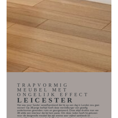
TRAPVORMIG
MEUBEL MET
ONGELIJK EFFECT
LEICESTER
Het was voor Sander vanzelfsprekend dat hij op een dag in Londen zou gaan
wonen! Op 38-jarige leeftijd heeft deze wereldburger een gezellig
onderkomen gevonden: ruim en georganiseerd. Deze altijd drukke man van
38 wilde een interieur dat bij hem paste. Om deze reden heeft hij gekozen
voor dit designvolle meubel dat zijn entree zeer stijlvol aankleedt en