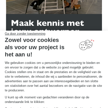
Maak kennis met
jouw ontwerper
Ga door zonder toestemming
Kom naar de winkel om uw inrichtingsspecialist te ontmoeten!
Zowel voor cookies
als voor uw project is
MAAK EN AFSPRAAK
het aan u!
We gebruiken cookies om u persoonlijke ondersteuning te bieden en
om ervoor te zorgen dat u de website zo goed mogelijk gebruikt.
Cookies stellen ons in staat om de prestaties en de veiligheid van de
site te verbeteren, de inhoud die wij u aanbieden te personaliseren, de
Ontdek andere
advertenties aan te passen aan uw interessegebieden en ten slotte
om statistieken over het aantal bezoekers en de navigatie van de site
Schmidt-inrichtingen
te produceren.
U kunt op elk moment van gedachten veranderen door op de
onderstaande link te klikken: