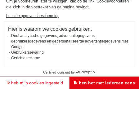
Om je voorkeuren later te wijzigen, klik op de link 'Cookievoorkeuren'
die zich in de voettekst van de pagina bevindt.
Lees de gegevensbescherming
Hier is waarom we cookies gebruiken.
Deel analytische gegevens, advertentiegegevens,
gebruikersgegevens en gepersonaliseerde advertentiegegevens met
Google
Gebruikerservaring
Gerichte reclame
Certified consent by
Ik heb mijn cookies ingesteld
Ik ben het met iedereen eens
Toestemmingsbeheerplatform: Personaliseer uw opties
Axeptio consent
Ons platform stelt u in staat om uw privacy-instellingen naar wens aan te passen en te beheren
MAAK EEN AFSPRAAK
KEUKEN IN ATELIERSTIJL
Manchester
Deze open keuken in lichte en donkere houtkleuren (kleuren Magnus en Osaka) ademt een bistrostijl uit. De
mix van zwart metaal en hout geeft deze keuken de uitstraling van een echte werkplaats.