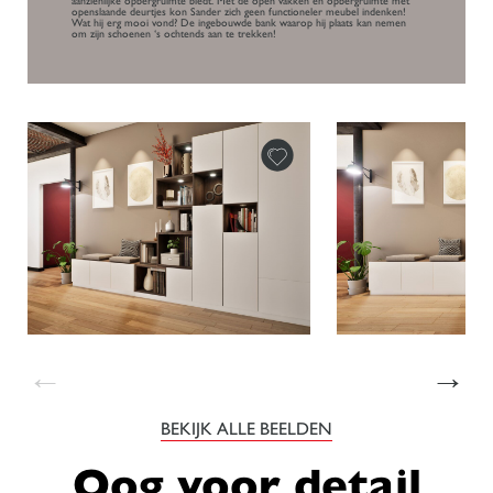
aanzienlijke opbergruimte biedt. Met de open vakken en opbergruimte met
openslaande deurtjes kon Sander zich geen functioneler meubel indenken!
Wat hij erg mooi vond? De ingebouwde bank waarop hij plaats kan nemen
om zijn schoenen ‘s ochtends aan te trekken!
←
→
BEKIJK ALLE BEELDEN
Oog voor detail