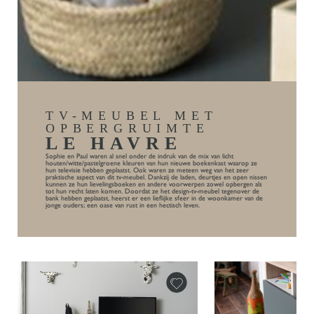
TV-MEUBEL MET
OPBERGRUIMTE
LE HAVRE
Sophie en Paul waren al snel onder de indruk van de mix van licht
houten/witte/pastelgroene kleuren van hun nieuwe boekenkast waarop ze
hun televisie hebben geplaatst. Ook waren ze meteen weg van het zeer
praktische aspect van dit tv-meubel. Dankzij de laden, deurtjes en open nissen
kunnen ze hun lievelingsboeken en andere voorwerpen zowel opbergen als
tot hun recht laten komen. Doordat ze het design-tv-meubel tegenover de
bank hebben geplaatst, heerst er een lieflijke sfeer in de woonkamer van de
jonge ouders; een oase van rust in een hectisch leven.