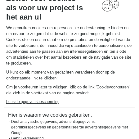
als voor uw project is
het aan u!
We gebruiken cookies om u persoonlijke ondersteuning te bieden en
om ervoor te zorgen dat u de website zo goed mogelijk gebruikt.
Cookies stellen ons in staat om de prestaties en de veiligheid van de
site te verbeteren, de inhoud die wij u aanbieden te personaliseren, de
KEUKEN IN ATELIERSTIJL
Manchester
advertenties aan te passen aan uw interessegebieden en ten slotte
om statistieken over het aantal bezoekers en de navigatie van de site
Deze open keuken in lichte en donkere houtkleuren (kleuren Magnus en Osaka) ademt een bistrostijl
te produceren.
uit. De mix van zwart metaal en hout geeft deze keuken de uitstraling van een echte werkplaats.
U kunt op elk moment van gedachten veranderen door op de
onderstaande link te klikken:
Om je voorkeuren later te wijzigen, klik op de link 'Cookievoorkeuren'
die zich in de voettekst van de pagina bevindt.
Lees de gegevensbescherming
Hier is waarom we cookies gebruiken.
Deel analytische gegevens, advertentiegegevens,
gebruikersgegevens en gepersonaliseerde advertentiegegevens met
Google
Gebruikerservaring