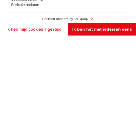
Gerichte reclame
Certified consent by
Ik heb mijn cookies ingesteld
Ik ben het met iedereen eens
Toestemmingsbeheerplatform: Personaliseer uw opties
Axeptio consent
Ons platform stelt u in staat om uw privacy-instellingen naar wens aan te passen en te beheren
MAAK EEN AFSPRAAK