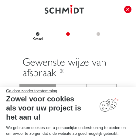
});
Kessel
Gewenste wijze van
afspraak *
Ga door zonder toestemming
Zowel voor cookies
in de winkel
telefonisch
bij mij thuis
als voor uw project is
het aan u!
Ik selecteer mijn ontmoetingsplaats, vervolgens kies ik mijn
We gebruiken cookies om u persoonlijke ondersteuning te bieden en
datum en tijd voor de afspraak:
om ervoor te zorgen dat u de website zo goed mogelijk gebruikt.