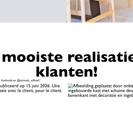
mooiste realisati
klanten!​
 #schmidt en @schmidt_officiel!​