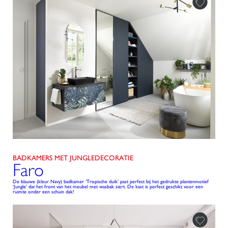
BADKAMERS MET JUNGLEDECORATIE
Faro
De blauwe (kleur Navy) badkamer ‘Tropische duik’ past perfect bij het gedrukte plantenmotief
‘Jungle’ dat het front van het meubel met wasbak siert. De kast is perfect geschikt voor een
ruimte onder een schuin dak!