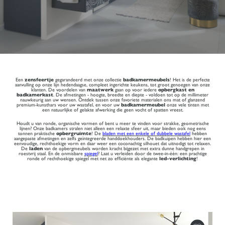
Een
zensfeertje
gegarandeerd met onze collectie
badkamermeubels
! Het is de perfecte
aanvulling op onze lijn hedendaagse, compleet ingerichte keukens, tot groot genoegen van onze
klanten. De voordelen van
maatwerk
gaan op voor iedere
opbergkast en
badkamerkast
. De afmetingen - hoogte, breedte en diepte - voldoen tot op de millimeter
nauwkeurig aan uw wensen. Ontdek tussen onze favoriete materialen ons mat of glanzend
premium-kunsthars voor uw wastafel, en voor uw
badkamermeubel
onze vele tinten met
een natuurlijke of gelakte afwerking die geen vocht of spatten vreest.
Houdt u van ronde, organische vormen of bent u meer te vinden voor strakke, geometrische
lijnen? Onze badkamers stralen niet alleen een relaxte sfeer uit, maar bieden ook nog eens
tonnen praktische
opbergruimte
! De
bladen met een enkele of dubbele wastafel
hebben
aangepaste afmetingen en zelfs geïntegreerde handdoekhouders. De badkuipen hebben hier een
eenvoudige, rechthoekige vorm en daar weer een coconachtig silhouet dat uitnodigt tot relaxen.
De
laden
van de opbergmeubels worden kracht bijgezet met extra dunne handgrepen in
roestvrij staal. En de onmisbare
spiegel
? Laat u verleiden door de twee-in-één: een prachtige
ronde of rechthoekige spiegel met net zo efficiënte als elegante
led-verlichting
!