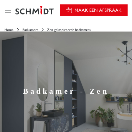
});
MAAK EEN AFSPRAAK
Home
Badkamers
Zen-geïnspireerde badkamers
Badkamer - Zen