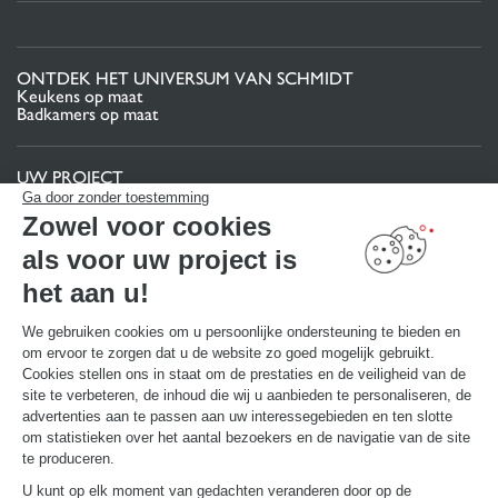
ONTDEK HET UNIVERSUM VAN SCHMIDT
Keukens op maat
Badkamers op maat
UW PROJECT
Projectgebied
Ga door zonder toestemming
Uw 3D-keukenconfigurator
Zowel voor cookies
Contact
Vind uw Winkel
als voor uw project is
MAAK EEN AFSPRAAK
het aan u!
We gebruiken cookies om u persoonlijke ondersteuning te bieden en
om ervoor te zorgen dat u de website zo goed mogelijk gebruikt.
NUTTIGE LINKS
Gids en vergelijking
Cookies stellen ons in staat om de prestaties en de veiligheid van de
Download onze catalogus
site te verbeteren, de inhoud die wij u aanbieden te personaliseren, de
advertenties aan te passen aan uw interessegebieden en ten slotte
om statistieken over het aantal bezoekers en de navigatie van de site
OVER
te produceren.
Nieuws van Schmidt
U kunt op elk moment van gedachten veranderen door op de
Schmidt in de wereld