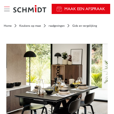
});
MAAK EEN AFSPRAAK
Home
Keukens op maat
raadgevingen
Gids en vergelijking