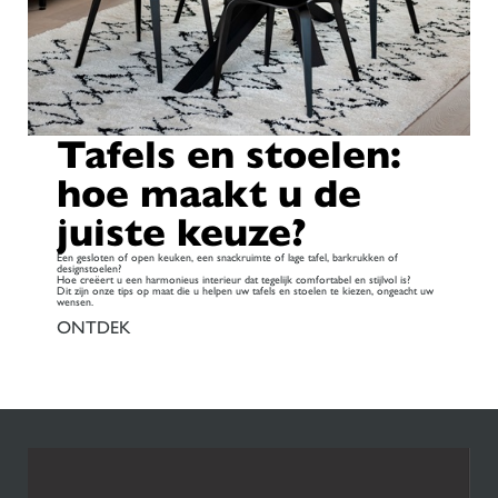
Tafels en stoelen:
hoe maakt u de
juiste keuze?
Een gesloten of open keuken, een snackruimte of lage tafel, barkrukken of
designstoelen?
Hoe creëert u een harmonieus interieur dat tegelijk comfortabel en stijlvol is?
Dit zijn onze tips op maat die u helpen uw tafels en stoelen te kiezen, ongeacht uw
wensen.
ONTDEK