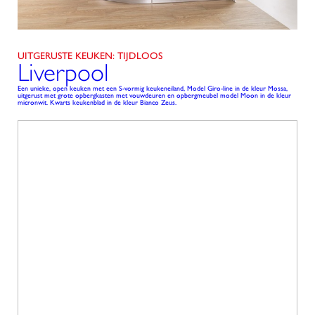
UITGERUSTE KEUKEN: TIJDLOOS
Liverpool
Een unieke, open keuken met een S-vormig keukeneiland, Model Giro-line in de kleur Mossa,
uitgerust met grote opbergkasten met vouwdeuren en opbergmeubel model Moon in de kleur
micronwit. Kwarts keukenblad in de kleur Bianco Zeus.