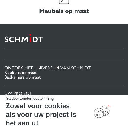
Meubels op maat
ONTDEK HET UNIVERSUM VAN SCHMIDT
Keukens op maat
Badkamers op maat
UW PROJECT
Projectgebied
Ga door zonder toestemming
Uw 3D-keukenconfigurator
Zowel voor cookies
Contact
Vind uw Winkel
als voor uw project is
MAAK EEN AFSPRAAK
het aan u!