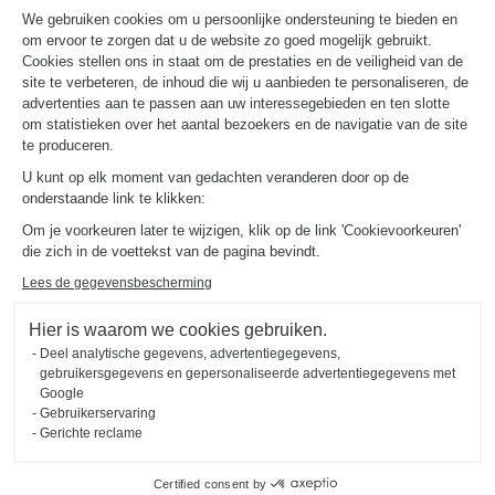
We gebruiken cookies om u persoonlijke ondersteuning te bieden en
om ervoor te zorgen dat u de website zo goed mogelijk gebruikt.
NUTTIGE LINKS
Gids en vergelijking
Cookies stellen ons in staat om de prestaties en de veiligheid van de
Download onze catalogus
site te verbeteren, de inhoud die wij u aanbieden te personaliseren, de
advertenties aan te passen aan uw interessegebieden en ten slotte
om statistieken over het aantal bezoekers en de navigatie van de site
OVER
te produceren.
Nieuws van Schmidt
U kunt op elk moment van gedachten veranderen door op de
Schmidt in de wereld
onderstaande link te klikken:
Onze adviescentra in Nederland
Om je voorkeuren later te wijzigen, klik op de link 'Cookievoorkeuren'
die zich in de voettekst van de pagina bevindt.
Lees de gegevensbescherming
Hier is waarom we cookies gebruiken.
Deel analytische gegevens, advertentiegegevens,
Wettelijke vermeldingen
Cookiebeheer
Privacybeleid
gebruikersgegevens en gepersonaliseerde advertentiegegevens met
#okschmidt
Google
Sitemap
2026 © SCHMIDT Groupe
Alle rechten voorbehouden
Gebruikerservaring
Gerichte reclame
Certified consent by