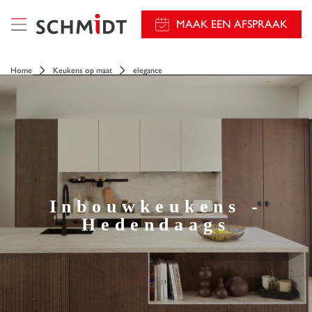
});
MAAK EEN AFSPRAAK
Home
Keukens op maat
elegance
Inbouwkeukens -
Hedendaags