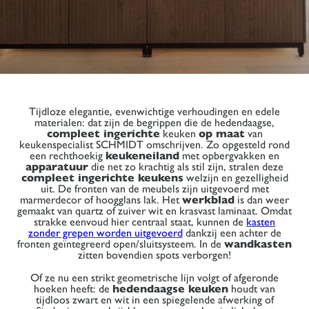
Tijdloze elegantie, evenwichtige verhoudingen en edele
materialen: dat zijn de begrippen die de hedendaagse,
compleet ingerichte
keuken
op maat
van
keukenspecialist SCHMIDT omschrijven. Zo opgesteld rond
een rechthoekig
keukeneiland
met opbergvakken en
apparatuur
die net zo krachtig als stil zijn, stralen deze
compleet ingerichte keukens
welzijn en gezelligheid
uit. De fronten van de meubels zijn uitgevoerd met
marmerdecor of hoogglans lak. Het
werkblad
is dan weer
gemaakt van quartz of zuiver wit en krasvast laminaat. Omdat
strakke eenvoud hier centraal staat, kunnen de
kasten
zonder grepen worden uitgevoerd
dankzij een achter de
fronten geïntegreerd open/sluitsysteem. In de
wandkasten
zitten bovendien spots verborgen!
Of ze nu een strikt geometrische lijn volgt of afgeronde
hoeken heeft: de
hedendaagse keuken
houdt van
tijdloos zwart en wit in een spiegelende afwerking of