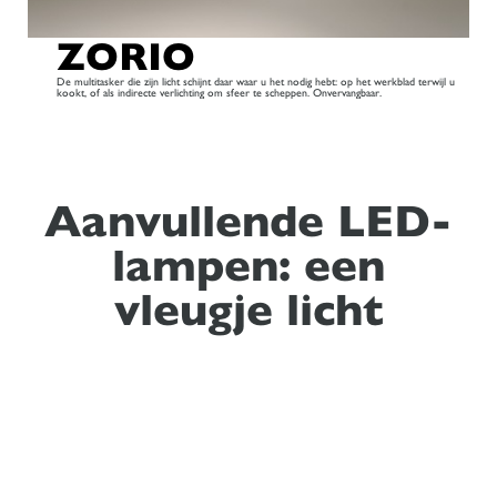
ZORIO
De multitasker die zijn licht schijnt daar waar u het nodig hebt: op het werkblad terwijl u
kookt, of als indirecte verlichting om sfeer te scheppen. Onvervangbaar.
Aanvullende LED-
lampen: een
vleugje licht