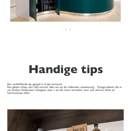
Handige tips
Een verbluffende tip, geniaal in al zijn eenvoud
Een glazen schap, een LED-strook, alles tot op de millimeter nauwkeurig ... Design-ideeën die in
uw keuken lichtpunten scheppen waar u ze het minst verwacht, voor een warme, lichte en
harmonieuze sfeer.