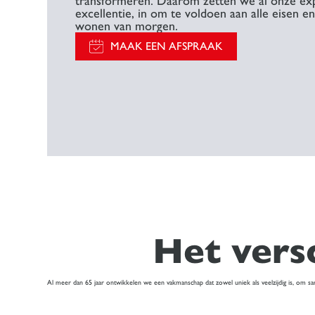
transformeren. Daarom zetten we al onze exp
excellentie, in om te voldoen aan alle eisen en
wonen van morgen.
MAAK EEN AFSPRAAK
Het vers
Al meer dan 65 jaar ontwikkelen we een vakmanschap dat zowel uniek als veelzijdig is, om s