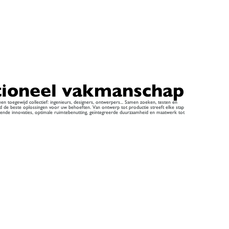
tioneel vakmanschap
een toegewijd collectief: ingenieurs, designers, ontwerpers... Samen zoeken, testen en
nd de beste oplossingen voor uw behoeften. Van ontwerp tot productie streeft elke stap
ffende innovaties, optimale ruimtebenutting, geïntegreerde duurzaamheid en maatwerk tot