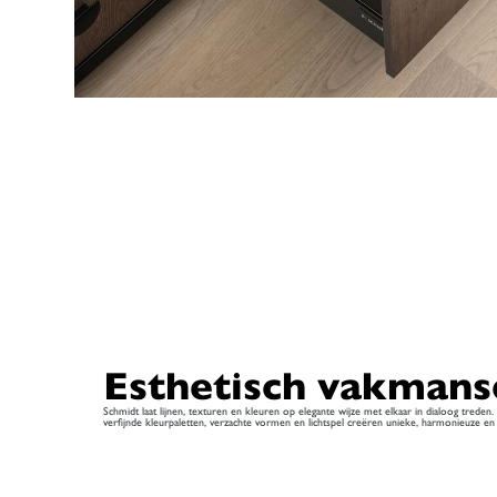
Esthetisch vakmans
Schmidt laat lijnen, texturen en kleuren op elegante wijze met elkaar in dialoog treden
verfijnde kleurpaletten, verzachte vormen en lichtspel creëren unieke, harmonieuze en 