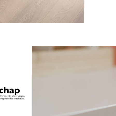
chap
. Verzorgde afwerkingen,
inspirerende interieurs.