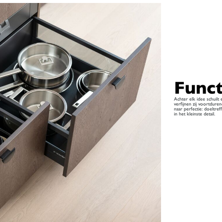
Func
Achter elk idee schuilt 
verfijnen zij voortdure
naar perfectie: doeltre
in het kleinste detail.