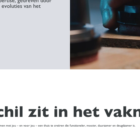
ertise, gedreven door
 evoluties van het
chil zit in het va
amen met jou – en voor jou – een thuis te creëren die functioneler, mooier, duurzamer en deugdzamer is.