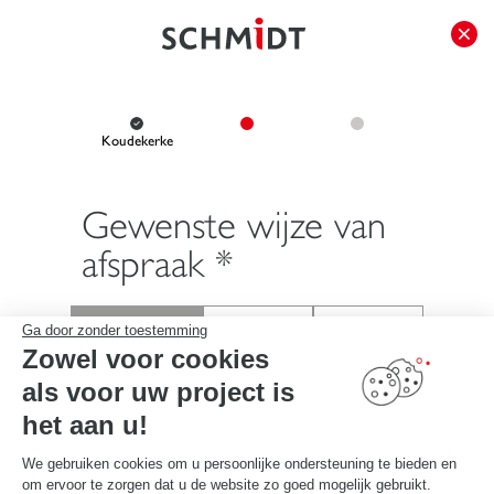
});
Koudekerke
Gewenste wijze van
afspraak *
Ga door zonder toestemming
Zowel voor cookies
in de winkel
telefonisch
bij mij thuis
als voor uw project is
het aan u!
Ik selecteer mijn ontmoetingsplaats, vervolgens kies ik mijn
We gebruiken cookies om u persoonlijke ondersteuning te bieden en
datum en tijd voor de afspraak:
om ervoor te zorgen dat u de website zo goed mogelijk gebruikt.