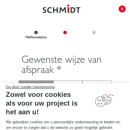
});
Hellevoetsluis
Gewenste wijze van
afspraak *
Ga door zonder toestemming
Zowel voor cookies
in de winkel
telefonisch
bij mij thuis
als voor uw project is
het aan u!
Ik selecteer mijn ontmoetingsplaats, vervolgens kies ik mijn
We gebruiken cookies om u persoonlijke ondersteuning te bieden en
datum en tijd voor de afspraak:
om ervoor te zorgen dat u de website zo goed mogelijk gebruikt.